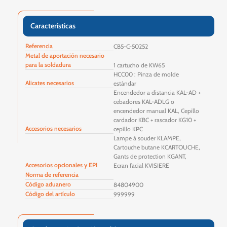
Características
Referencia
CB5-C-50252
Metal de aportación necesario
para la soldadura
1 cartucho de KW65
HCC00 : Pinza de molde
Alicates necesarios
estándar
Encendedor a distancia KAL-AD +
cebadores KAL-ADLG o
encendedor manual KAL, Cepillo
cardador KBC + rascador KG10 +
Accesorios necesarios
cepillo KPC
Lampe à souder KLAMPE,
Cartouche butane KCARTOUCHE,
Gants de protection KGANT,
Accesorios opcionales y EPI
Ecran facial KVISIERE
Norma de referencia
Código aduanero
84804900
Código del artículo
999999