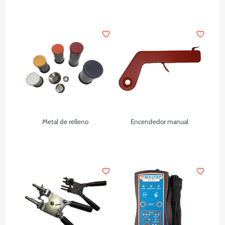
favorite_border
favorite_border
Metal de relleno
Encendedor manual
favorite_border
favorite_border