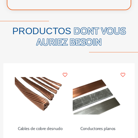
DONT VOUS
PRODUCTOS
AURIEZ BESOIN
favorite_border
favorite_border
Cables de cobre desnudo
Conductores planos