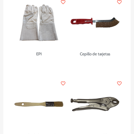
favorite_border
favorite_border
EPI
Cepillo de tarjetas
favorite_border
favorite_border