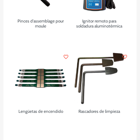
Pinces d'assemblage pour
Ignitor remoto para
moule
soldadura aluminotérmica
favorite_border
favorite_border
Lengüetas de encendido
Rascadores de limpieza