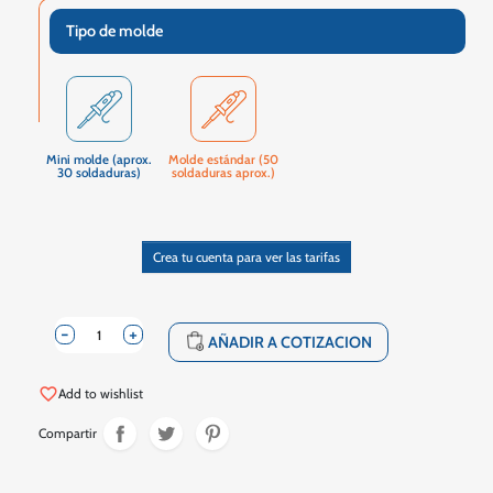
Tipo de molde
Mini molde (aprox.
Molde estándar (50
30 soldaduras)
soldaduras aprox.)
Crea tu cuenta para ver las tarifas
-
+
shopping_cart
AÑADIR A COTIZACION
favorite_border
Add to wishlist
Compartir