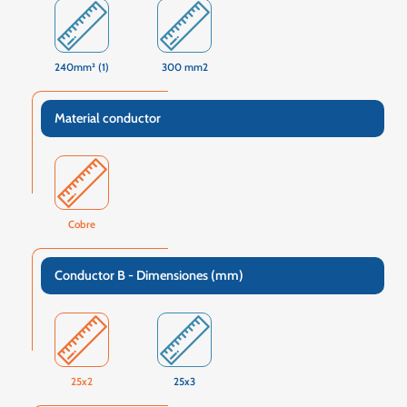
240mm² (1)
300 mm2
Material conductor
Cobre
Conductor B - Dimensiones (mm)
25x2
25x3