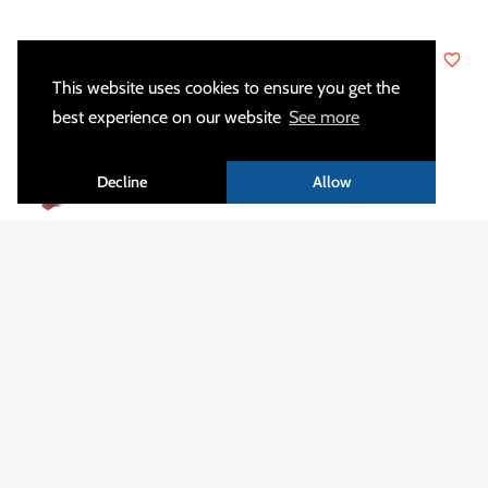
favorite_border
favorite_border
This website uses cookies to ensure you get the
best experience on our website
See more
Decline
Allow
Barras de equipotencialidad
Zapatos terrestres de dos
con fijación integrada
alas
favorite_border
favorite_border