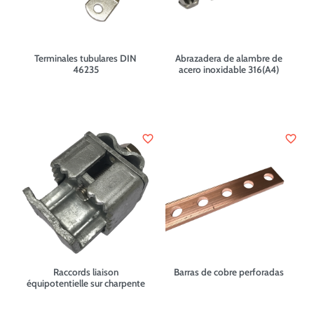
Terminales tubulares DIN
Abrazadera de alambre de
46235
acero inoxidable 316(A4)
favorite_border
favorite_border
Raccords liaison
Barras de cobre perforadas
équipotentielle sur charpente