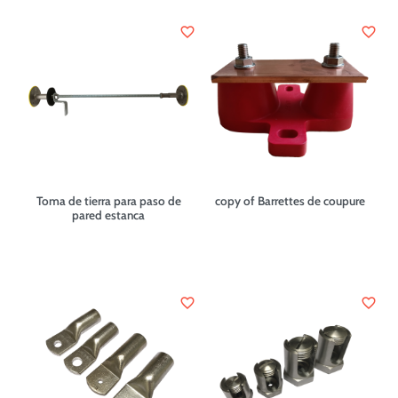
favorite_border
favorite_border
Toma de tierra para paso de
copy of Barrettes de coupure
pared estanca
favorite_border
favorite_border