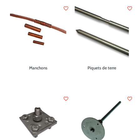
favorite_border
favorite_border
Manchons
Piquets de terre
favorite_border
favorite_border