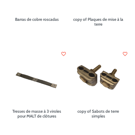
Barras de cobre roscadas
copy of Plaques de mise à la
terre
favorite_border
favorite_border
Tresses de masse à 3 viroles
copy of Sabots de terre
pour MALT de clôtures
simples