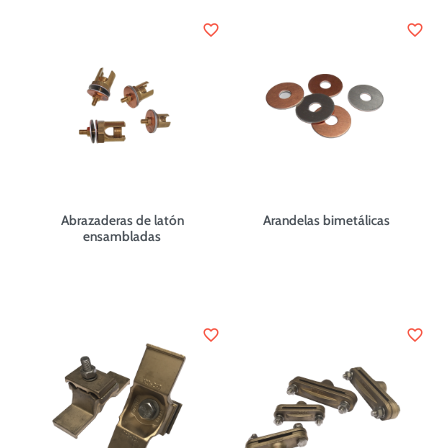
favorite_border
favorite_border
Abrazaderas de latón
Arandelas bimetálicas
ensambladas
favorite_border
favorite_border