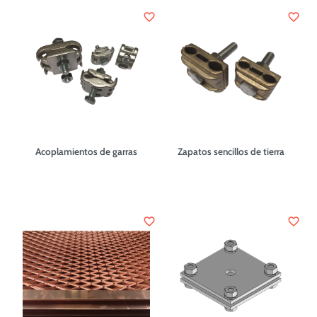
favorite_border
favorite_border
Acoplamientos de garras
Zapatos sencillos de tierra
favorite_border
favorite_border