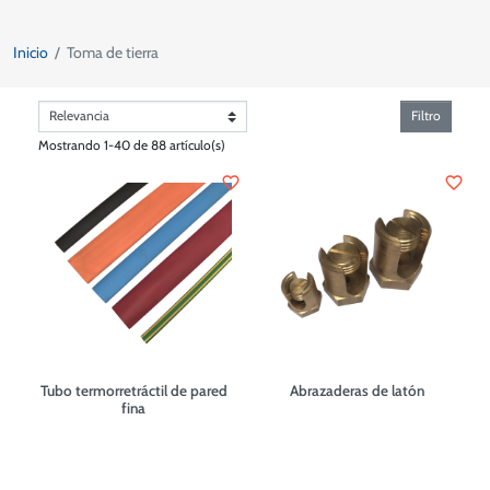
Inicio
Toma de tierra
Filtro
Mostrando 1-40 de 88 artículo(s)
favorite_border
favorite_border
Tubo termorretráctil de pared
Abrazaderas de latón
fina