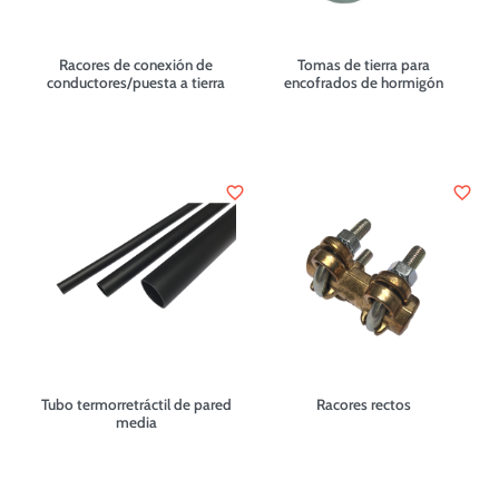
Racores de conexión de
Tomas de tierra para
conductores/puesta a tierra
encofrados de hormigón
favorite_border
favorite_border
Tubo termorretráctil de pared
Racores rectos
media