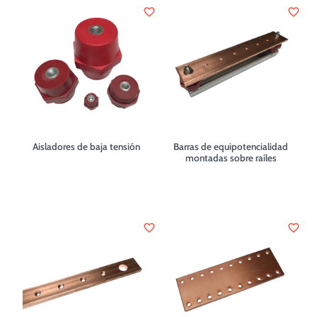
favorite_border
favorite_border
Aisladores de baja tensión
Barras de equipotencialidad
montadas sobre raíles
favorite_border
favorite_border