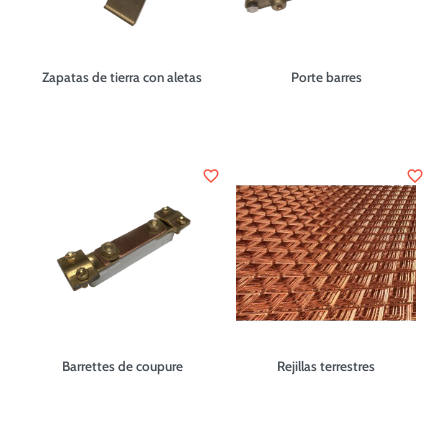
Zapatas de tierra con aletas
Porte barres
favorite_border
favorite_border
Barrettes de coupure
Rejillas terrestres