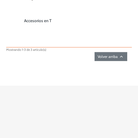
Accesorios en T
Mostrando 1-3 de 3 artículo(s)

Volver arriba