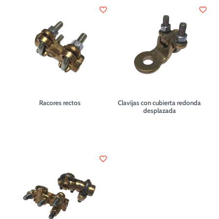
favorite_border
favorite_border
Racores rectos
Clavijas con cubierta redonda
desplazada
favorite_border