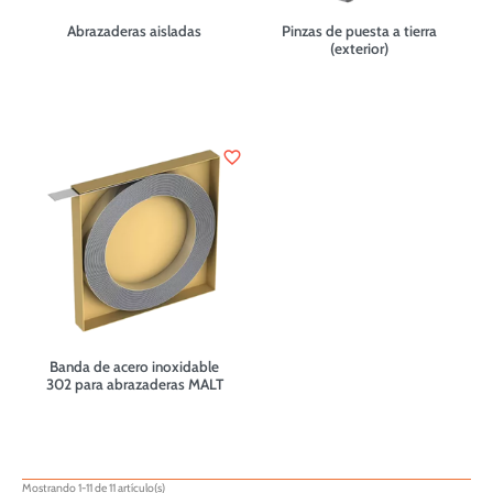
Abrazaderas aisladas
Pinzas de puesta a tierra
(exterior)
favorite_border
Banda de acero inoxidable
302 para abrazaderas MALT
Mostrando 1-11 de 11 artículo(s)