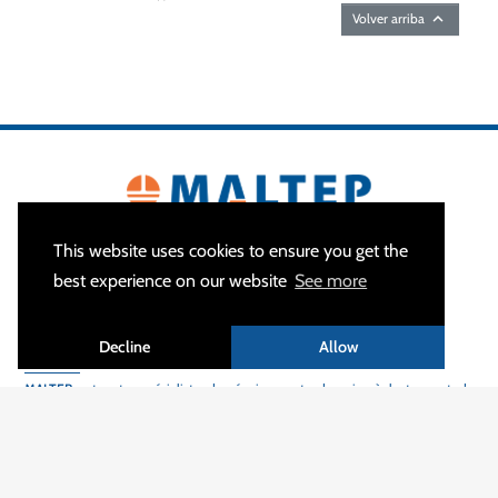

Volver arriba
This website uses cookies to ensure you get the
best experience on our website
See more
Decline
Allow
A PROPOS
MALTEP
est votre spécialiste des équipements de mise à la terre et de
protection contre la foudre, offrant une large gamme de produits de première
qualité, grande flexibilité et des délais de livraison courts.
Avec plus de 1200 clients actifs dans 55 pays différents, nous sommes fiers de
contribuer à la sécurité des personnes, des équipements et à la fiabilité des