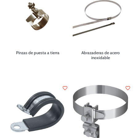
Pinzas de puesta a tierra
Abrazaderas de acero
inoxidable
favorite_border
favorite_border