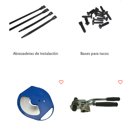
Abrazaderas de instalación
Bases para tacos
favorite_border
favorite_border