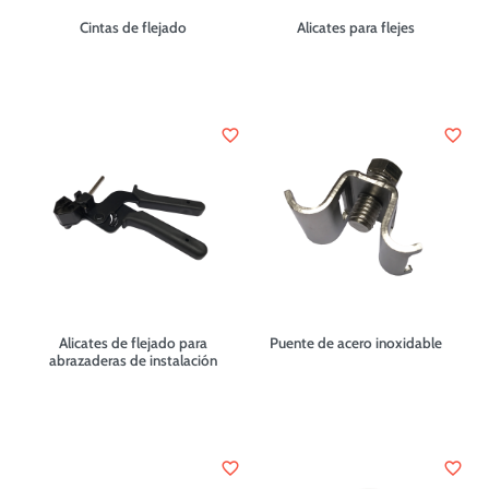
Cintas de flejado
Alicates para flejes
favorite_border
favorite_border
Alicates de flejado para
Puente de acero inoxidable
abrazaderas de instalación
favorite_border
favorite_border