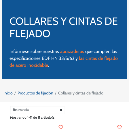
COLLARES Y CINTAS DE
FLEJADO
Infórmese sobre nuestras
abrazaderas
que cumplen las
especificaciones EDF HN 33/S/62 y
las cintas de flejado
de acero inoxidable
.
Inicio
Productos de fijación
Collares y cintas de flejado
Mostrando 1-11 de 11 artículo(s)
favorite_border
favorite_border