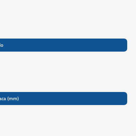
do
laca (mm)