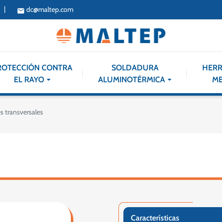
|
dc@maltep.com
email
ROTECCIÓN CONTRA
SOLDADURA
HERR
EL RAYO
ALUMINOTÉRMICA
ME
 transversales
Características