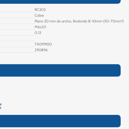
RC302
Cobre
Plano 30 mm de ancho, Redondo 8-10mm (50-70mm²)
M6x20
0.13
74091900
290896
e
e