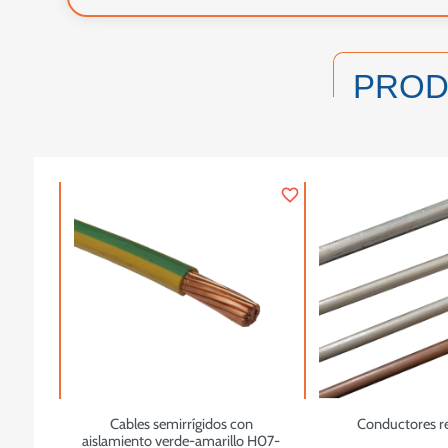
PRO
favorite_border
Cables semirrígidos con
Conductores r
aislamiento verde-amarillo H07-