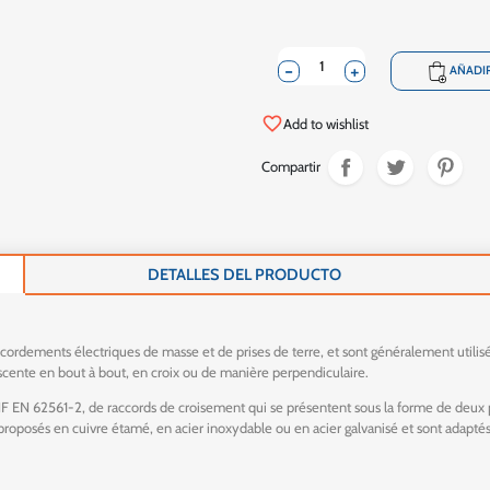
-
+
shopping_cart
AÑADIR
favorite_border
Add to wishlist
Compartir
DETALLES DEL PRODUCTO
cordements électriques de masse et de prises de terre, et sont généralement utilisés 
ente en bout à bout, en croix ou de manière perpendiculaire.
N 62561-2, de raccords de croisement qui se présentent sous la forme de deux plaq
 proposés en cuivre étamé, en acier inoxydable ou en acier galvanisé et sont adaptés 