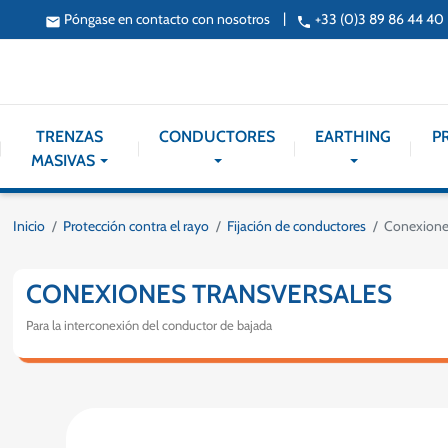
|
Póngase en contacto con nosotros
+33 (0)3 89 86 44 40
email
phone
TRENZAS
CONDUCTORES
EARTHING
P
MASIVAS
Inicio
Protección contra el rayo
Fijación de conductores
Conexiones
CONEXIONES TRANSVERSALES
Para la interconexión del conductor de bajada