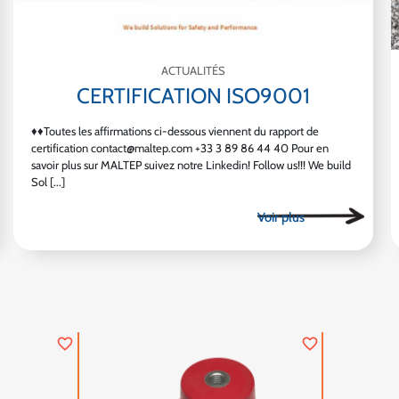
ACTUALITÉS
CERTIFICATION ISO9001
♦♦Toutes les affirmations ci-dessous viennent du rapport de
certification contact@maltep.com +33 3 89 86 44 40 Pour en
savoir plus sur MALTEP suivez notre Linkedin! Follow us!!! We build
Sol [...]
favorite_border
favorite_border