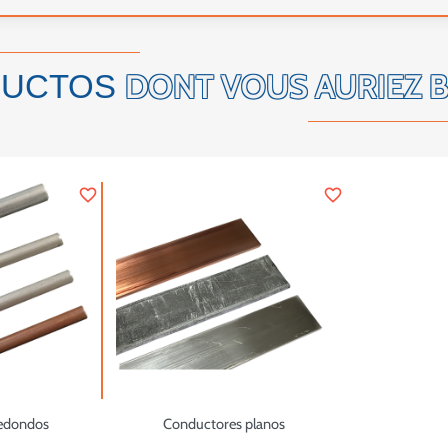
DONT VOUS AURIEZ 
DUCTOS
favorite_border
favorite_border
edondos
Conductores planos