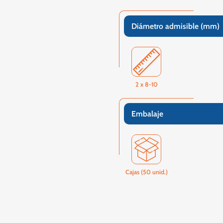
Diámetro admisible (mm)
2 x 8-10
Embalaje
Cajas (50 unid.)