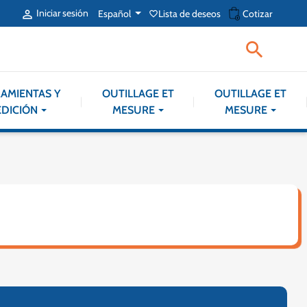
shopping_cart
Iniciar sesión
Español
Lista de deseos
Cotizar

favorite_border

AMIENTAS Y
OUTILLAGE ET
OUTILLAGE ET
DICIÓN
MESURE
MESURE