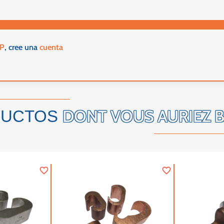
EP
, cree una
cuenta
DONT VOUS AURIEZ 
DUCTOS
favorite_border
favorite_border