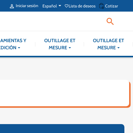
shopping_cart
Iniciar sesión
Español
Lista de deseos
Cotizar

favorite_border

AMIENTAS Y
OUTILLAGE ET
OUTILLAGE ET
DICIÓN
MESURE
MESURE