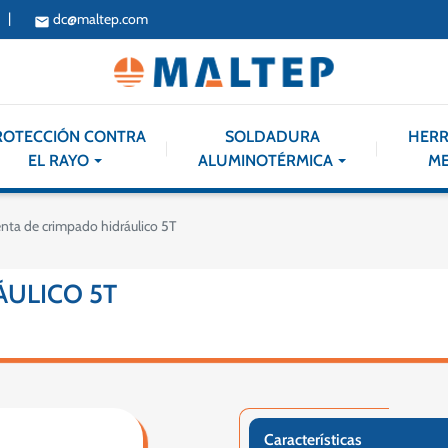
|
dc@maltep.com
email
ROTECCIÓN CONTRA
SOLDADURA
HERR
EL RAYO
ALUMINOTÉRMICA
ME
nta de crimpado hidráulico 5T
ÁULICO 5T
Características