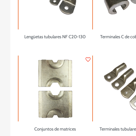
Lengüetas tubulares NF C20-130
Terminales C de co
favorite_border
Conjuntos de matrices
Terminales tubular