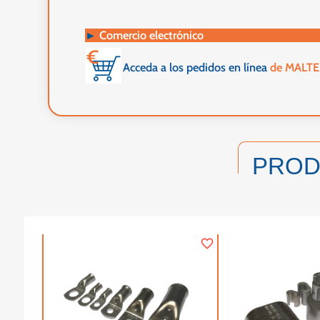
►
Comercio electrónico
Acceda a los pedidos en línea
de MALT
PRO
favorite_border