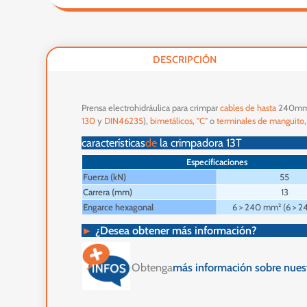
DESCRIPCIÓN
Prensa electrohidráulica para crimpar
cables de
hasta
240mm² 
130
y
DIN46235
),
bimetálicos
,
"C"
o
terminales de
manguito
características
de
la crimpadora 13T
Especificaciones
Fuerza (kN)
55
Carrera (mm)
13
Engarce hexagonal
6 > 240 mm² (6 > 
►
¿Desea obtener más información?
Obtenga
más información sobre nues