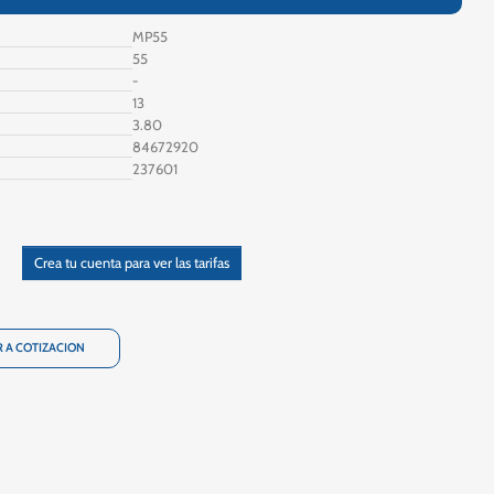
MP55
55
-
13
3.80
84672920
237601
Crea tu cuenta para ver las tarifas
 A COTIZACION