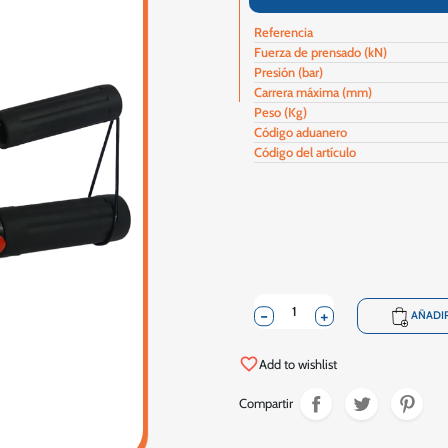
Referencia
Fuerza de prensado (kN)
Presión (bar)
Carrera máxima (mm)
Peso (Kg)
Código aduanero
Código del artículo
-
+
shopping_cart
AÑADIR
favorite_border
Add to wishlist
Compartir