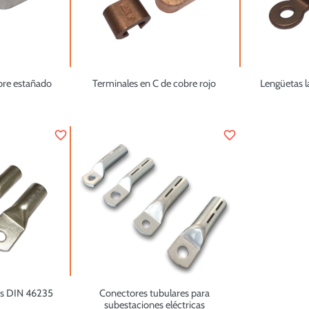
bre estañado
Terminales en C de cobre rojo
Lengüetas l
favorite_border
favorite_border
es DIN 46235
Conectores tubulares para
subestaciones eléctricas