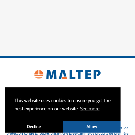
This website uses cookies to ensure you get the
best experience on our website
See more
A PROPOS
Decline
Allow
MALTEP
est votre spécialiste des équipements de mise à la terre et de
protection contre la foudre, offrant une large gamme de produits de première