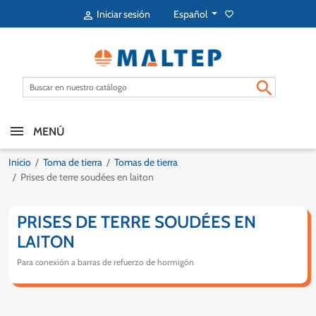
Español
Iniciar sesión
favorite_border


MENÚ
Inicio
Toma de tierra
Tomas de tierra
Prises de terre soudées en laiton
PRISES DE TERRE SOUDÉES EN
LAITON
Para conexión a barras de refuerzo de hormigón