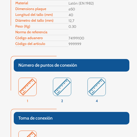
Material
Latón (EN 1982)
Dimensions plaque
⌀50
Longitud del tallo (mm)
40
Diámetro del tallo (mm)
12,7
Peso (Kg)
0.30
Norma de referencia
Código aduanero
74199100
Código del artículo
999999
Número de puntos de conexión
1
2
4
Toma de conexión