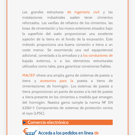
Las grandes estructuras
de ingeniería civil
y las
instalaciones industriales suelen tener cimientos
reforzados. Las varillas de refuerzo de los cimientos, las
losas de cimentación y los muros exteriores situados bajo
la superficie del suelo proporcionan una excelente
sujeción de la tierra en el fondo de la excavación. Este
método proporciona una buena conexión a tierra a un
coste menor. Se recomienda una red equipotencial
adicional, conectada a la armadura y a
los conductores de
bajada externos, o a los elementos estructurales
utilizados como tales, para garantizar conexiones fiables.
MALTEP
ofrece una amplia gama de sistemas de puesta a
tierra y
accesorios
para la
puesta a tierra de
cimentaciones de hormigón. Los sistemas de puesta a
tierra proporcionan un punto de acceso a la red de puesta
a tierra presente en los cimientos a medida que emergen
del hormigón. Nuestra gama cumple la norma NF EN
62561-1: Componentes de sistemas de protección contra
el rayo (LPSC).
►
Comercio electrónico
Acceda a los pedidos en línea
de