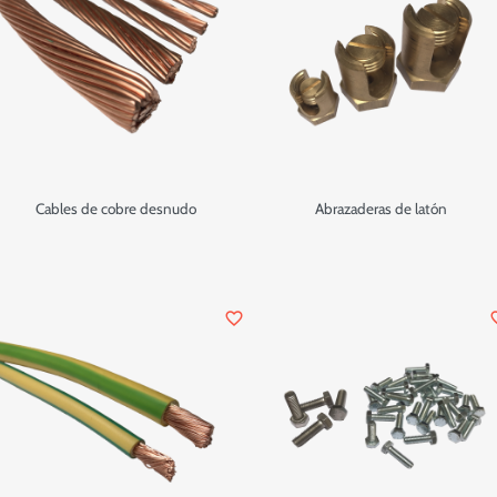
Cables de cobre desnudo
Abrazaderas de latón
favorite_border
favor