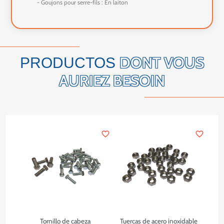
- Goujons pour serre-fils : En laiton
DONT VOUS
PRODUCTOS
AURIEZ BESOIN
favorite_border
favorite_border
Tornillo de cabeza
Tuercas de acero inoxidable