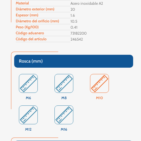
Material
Acero inoxidable A2
Diámetro exterior (mm)
20
Espesor (mm)
1.6
Diámetro del orificio (mm)
10.5
Peso (Kg/100)
0.41
Código aduanero
73182200
Código del artículo
246542
Rosca (mm)
M6
M8
M10
M12
M16