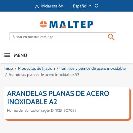
Español
Iniciar sesión
favorite_border


MENÚ
Inicio
Productos de fijación
Tornillos y pernos de acero inoxidable
Arandelas planas de acero inoxidable A2
ARANDELAS PLANAS DE ACERO
INOXIDABLE A2
Norma de fabricación según DIN125 ISO7089