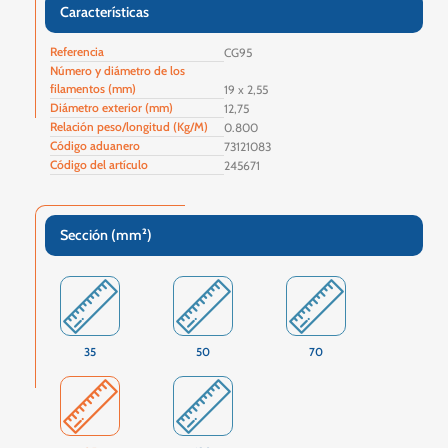
Características
Referencia
CG95
Número y diámetro de los
filamentos (mm)
19 x 2,55
Diámetro exterior (mm)
12,75
Relación peso/longitud (Kg/M)
0.800
Código aduanero
73121083
Código del artículo
245671
Sección (mm²)
35
50
70