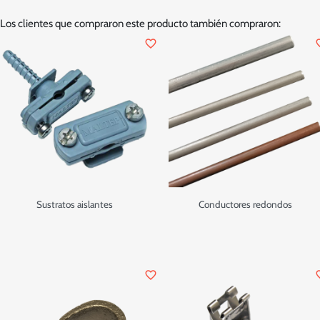
Los clientes que compraron este producto también compraron:
favorite_border
favor
Sustratos aislantes
Conductores redondos
favorite_border
favor