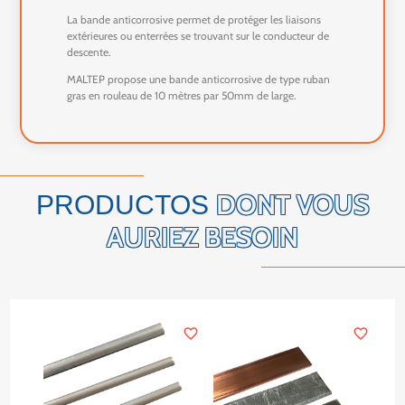
La bande anticorrosive permet de protéger les liaisons
extérieures ou enterrées se trouvant sur le conducteur de
descente.
MALTEP propose une bande anticorrosive de type ruban
gras en rouleau de 10 mètres par 50mm de large.
DONT VOUS
PRODUCTOS
AURIEZ BESOIN
favorite_border
favorite_border