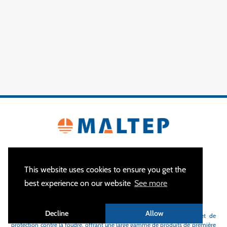
This website uses cookies to ensure you get the
best experience on our website
See more
A PROPOS
Decline
Allow
MALTEP
est votre spécialiste des équipements de mise à la terre et de
protection contre la foudre, offrant une large gamme de produits de première