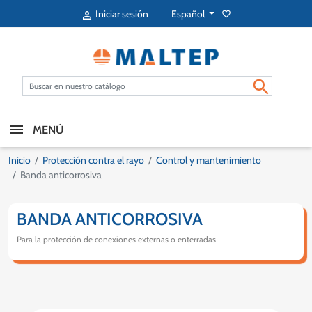
Español
Iniciar sesión
favorite_border


MENÚ
Inicio
Protección contra el rayo
Control y mantenimiento
Banda anticorrosiva
BANDA ANTICORROSIVA
Para la protección de conexiones externas o enterradas