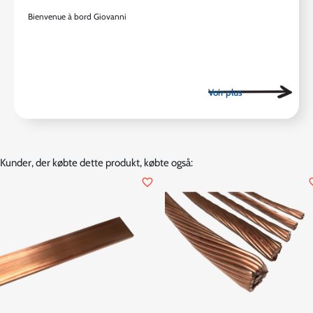
Bienvenue à bord Giovanni
Kunder, der købte dette produkt, købte også:
favorite_border
favor