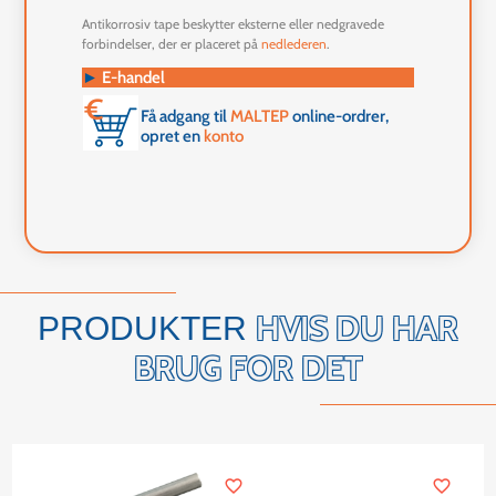
Antikorrosiv tape beskytter eksterne eller nedgravede
forbindelser, der er placeret på
nedlederen
.
►
E-handel
Få adgang til
MALTEP
online-ordrer,
opret en
konto
HVIS DU HAR
PRODUKTER
BRUG FOR DET
favorite_border
favorite_border