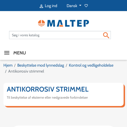
Dansk
Log ind
favorite_border


MENU
Hjem
Beskyttelse mod lynnedslag
Kontrol og vedligeholdelse
Antikorrosiv strimmel
ANTIKORROSIV STRIMMEL
Til beskyttelse af eksterne eller nedgravede forbindelser