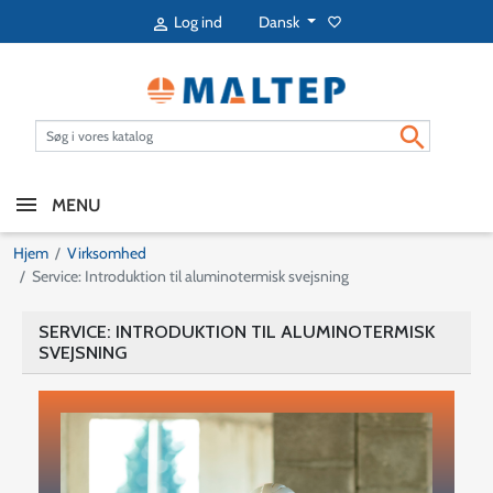
Dansk
Log ind
favorite_border


MENU
Hjem
Virksomhed
Service: Introduktion til aluminotermisk svejsning
SERVICE: INTRODUKTION TIL ALUMINOTERMISK
SVEJSNING