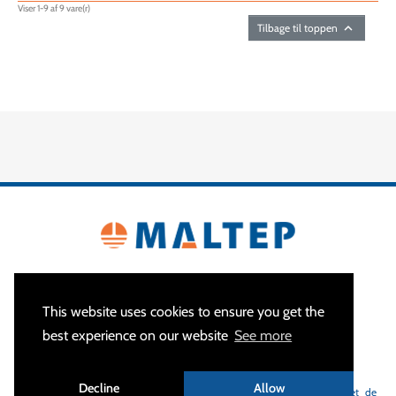
Viser 1-9 af 9 vare(r)

Tilbage til toppen
This website uses cookies to ensure you get the
best experience on our website
See more
À PROPOS
Decline
Allow
MALTEP
est votre spécialiste des équipements de mise à la terre et de