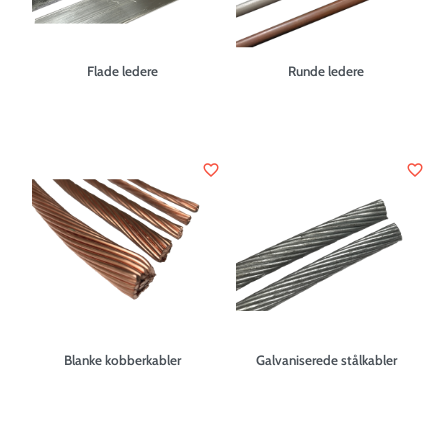
Flade ledere
Runde ledere
favorite_border
favorite_border
Blanke kobberkabler
Galvaniserede stålkabler