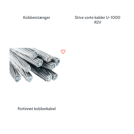
Kobberstænger
Stive sorte kabler U-1000
R2V
favorite_border
Fortinnet kobberkabel