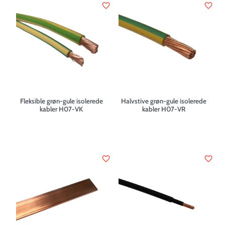
favorite_border
favorite_border
Fleksible grøn-gule isolerede
Halvstive grøn-gule isolerede
kabler H07-VK
kabler H07-VR
favorite_border
favorite_border