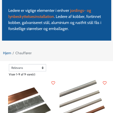
Ledere er vigtige elementer i enhver
jordings- og
lynbeskyttelsesinstallation
. Ledere af kobber, fortinnet
kobber, galvaniseret stål, aluminium og rustfrit stål fås i
forskellige størrelser og emballager.
Hjem
Chauffører
Viser 1-9 af 9 vare(r)
favorite_border
favorite_border