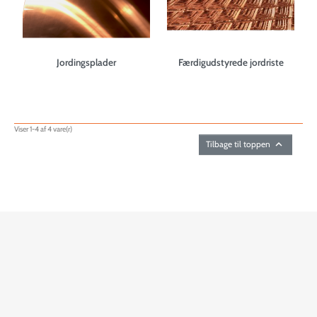
Jordingsplader
Færdigudstyrede jordriste
Viser 1-4 af 4 vare(r)

Tilbage til toppen