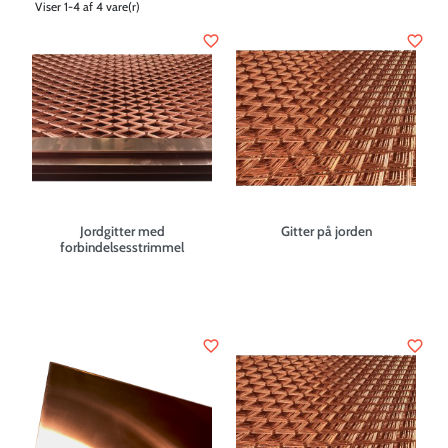
Viser 1-4 af 4 vare(r)
favorite_border
favorite_border
Jordgitter med
Gitter på jorden
forbindelsesstrimmel
favorite_border
favorite_border