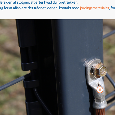
dersiden af stolpen, alt efter hvad du foretrækker.
rg for at afisolere det trådnet, der er i kontakt med
jordingsmaterialet
, f