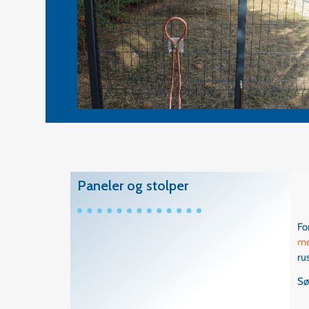
Paneler og stolper
Fo
me
ru
Sø