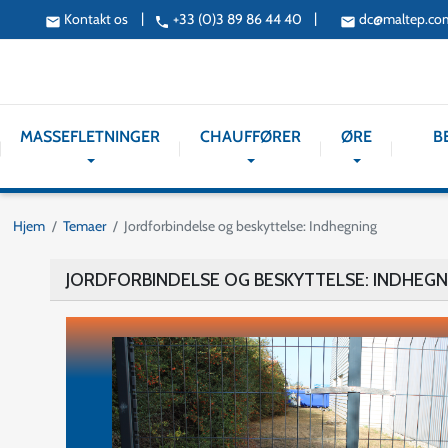
|
|
Kontakt os
+33 (0)3 89 86 44 40
dc@maltep.co
email
phone
email
MASSEFLETNINGER
CHAUFFØRER
ØRE
B
Hjem
Temaer
Jordforbindelse og beskyttelse: Indhegning
JORDFORBINDELSE OG BESKYTTELSE: INDHEGN