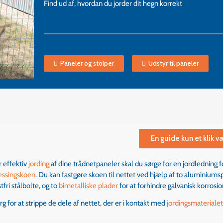
Find ud af, hvordan du jorder dit hegn korrekt
Paneler og stolper
Udstyr til paneler
En guide kun et klik v
r effektiv
jording
af dine trådnetpaneler skal du sørge for en jordledning 
ssingskoen
. Du kan fastgøre skoen til nettet ved hjælp af to aluminiums
stfri stålbolte, og to
bimetalliske plader
for at forhindre galvanisk korrosio
rg for at strippe de dele af nettet, der er i kontakt med
jordingsmateriale