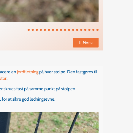
Menu
placere en
jordfletning
på hver stolpe. Den fastgøres til
tor
.
der skrues fast på samme punkt på stolpen.
t
, for at sikre god ledningsevne.