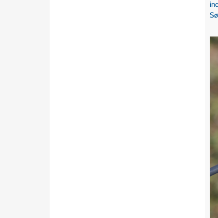
in
Sø