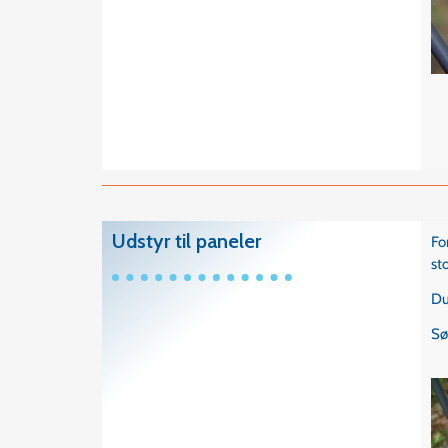
Udstyr til paneler
Fo
st
Du
Sø