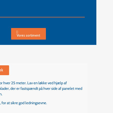
Vores sortiment
æk
for hver 25 meter. Lav en løkke ved hjælp af
plader, der er fastspændt på hver side af panelet med
n.
t
, for at sikre god ledningsevne.