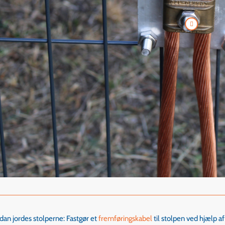
dan jordes stolperne: Fastgør et
fremføringskabel
til
stolpen ved hjælp a