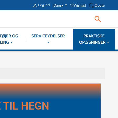
shopping_cart
Log ind
Dansk
Wishlist
Quote

favorite_border

TØJER OG
SERVICEYDELSER
PRAKTISKE
LING
OPLYSNINGER
 TIL HEGN