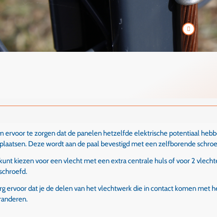
 ervoor te zorgen dat de panelen hetzelfde elektrische potentiaal heb
 plaatsen. Deze wordt aan de paal bevestigd met een zelfborende schro
 kunt kiezen voor een vlecht met een extra centrale huls of voor 2 vlech
schroefd.
rg ervoor dat je de delen van het vlechtwerk die in contact komen met 
randeren.