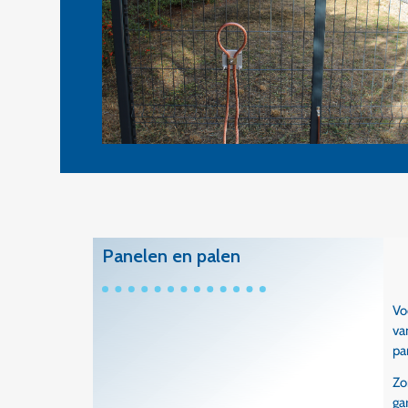
Panelen en palen
Vo
va
pa
Zo
ga