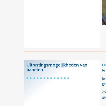
Uitrustingsmogelijkheden van
Om
panelen
te
Je
ge
Zo
ga