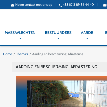
|
|
Neem contact met ons op
+33 (0)3 89 86 44 40
email
phone
email
MASSAVLECHTEN
BESTUURDERS
AARDE
Home
Thema's
Aarding en bescherming: Afrastering
AARDING EN BESCHERMING: AFRASTERING