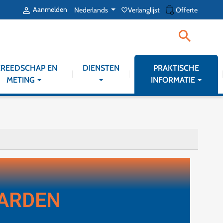
shopping_cart
Aanmelden
Nederlands
Verlanglijst
Offerte

favorite_border

REEDSCHAP EN
DIENSTEN
PRAKTISCHE
METING
INFORMATIE
AARDEN