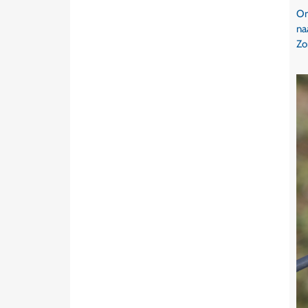
Om
na
Zo