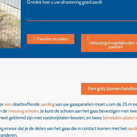
Ontdek hoe u uw afrastering goed aardt
Panelen en palen
Uitrustingsmogelijkheden 
panelen
Een gids binnen handbe
or
een
doeltreffende
aarding
van uw gaaspanelen moet u om de 25 m een
n de
messing schoen
. Je kunt de schoen aan het gaas bevestigen met twe
neel geklemd zijn met roestvrijstalen bouten, en twee
bimetalen platen
rg ervoor dat je de delen van het gaas die in contact komen met het
aard
randeren.