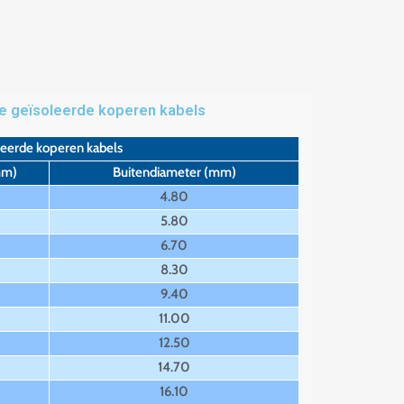
ve geïsoleerde koperen kabels
eerde koperen kabels
mm)
Buitendiameter (mm)
4.80
5.80
6.70
8.30
9.40
11.00
12.50
14.70
16.10