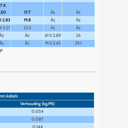
7 X
.50
17.7
Ã¢
Ã¢
X 2.83
19.8
Ã¢
Ã¢
X 3.21
22.5
Ã¢
Ã¢
Ã¢
Ã¢
61 X 2.89
26
Ã¢
Ã¢
91 X 2.65
29.1
EP
ren kabels
Verhouding (kg/Ml)
0.054
0.087
0.144