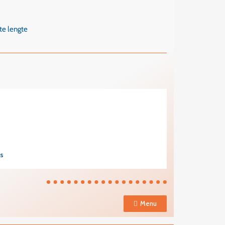
te lengte
s
Menu