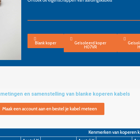
Ontdek de eigenschappen van aardingskabels
Blank koper
Geïsoleerd koper
Geïsol
H07VR
metingen en samenstelling van blanke koperen kabels
Maak een account aan en bestel je kabel meteen
Kenmerken van koperen k