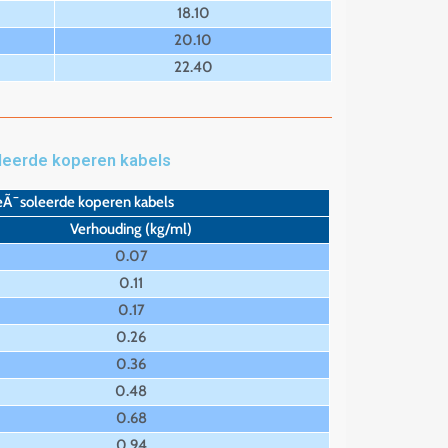
18.10
20.10
22.40
oleerde koperen kabels
eÃ¯soleerde koperen kabels
Verhouding (kg/ml)
0.07
0.11
0.17
0.26
0.36
0.48
0.68
0.94