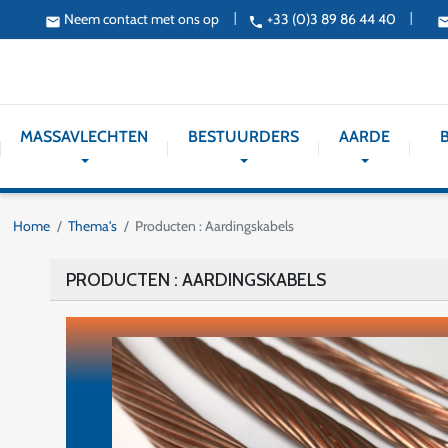
Neem contact met ons op
+33 (0)3 89 86 44 40
|
|
email
phone
ema
MASSAVLECHTEN
BESTUURDERS
AARDE
Home
Thema's
Producten : Aardingskabels
PRODUCTEN : AARDINGSKABELS