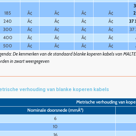
3
185
Ã¢
Ã¢
Ã¢
Ã¢
2
240
Ã¢
Ã¢
Ã¢
Ã¢
37 
300
Ã¢
Ã¢
Ã¢
Ã¢
37 
400
Ã¢
Ã¢
Ã¢
Ã¢
500
Ã¢
Ã¢
Ã¢
Ã¢
genda: De kenmerken van de standaard blanke koperen kabels van MALT
rden in zwart weergegeven
trische verhouding van blanke koperen kabels
Metrische verhouding van kope
Nominale doorsnede (mmÂ²)
6
10
16