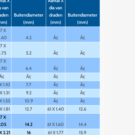
tal X
Aantal X
a van
dia van
aden
Buitendiameter
draden
Buitendiameter
mm)
(mm)
(mm)
(mm)
7 X
.60
4.2
Ã¢
Ã¢
7 X
.75
5.2
Ã¢
Ã¢
7 X
.90
6.4
Ã¢
Ã¢
Ã¢
Ã¢
Ã¢
Ã¢
X 1.10
7.7
Ã¢
Ã¢
X 1.31
9.2
Ã¢
Ã¢
X 1.55
10.9
Ã¢
Ã¢
X 1.81
12.7
61 X 1.40
12.6
7 X
.05
14.2
61 X 1.60
14.4
X 2.21
16
61 X 1.77
15.9