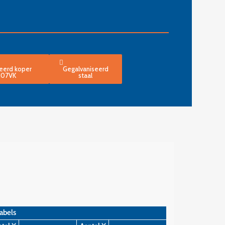
eerd koper
Gegalvaniseerd
H07VK
staal
abels