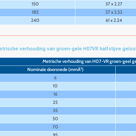
150
37 x 2.27
185
37 x 2.52
240
61 x 2.24
trische verhouding van groen-gele H07VR halfstijve geïs
Metrische verhouding van H07-VR groen-geel g
Nominale doorsnede (mmÂ²)
6
10
16
25
35
50
70
95