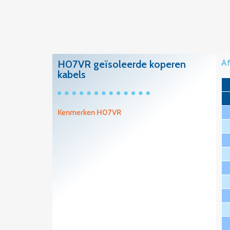
H07VR geïsoleerde koperen
Af
kabels
Kenmerken H07VR