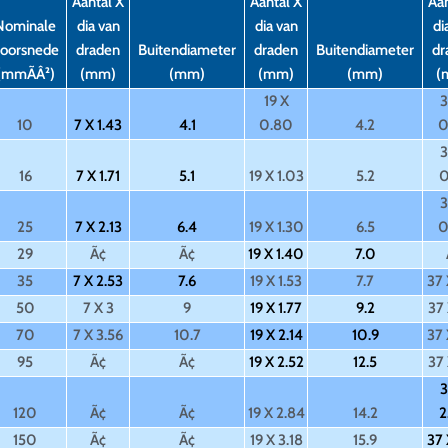
Aantal X
Aantal X
Aan
Nominale
dia van
dia van
di
oorsnede
draden
Buitendiameter
draden
Buitendiameter
dr
(mmÃÂ²)
(mm)
(mm)
(mm)
(mm)
(
19 X
3
10
7 X 1.43
4.1
0.80
4.2
0
3
16
7 X 1.71
5.1
19 X 1.03
5.2
0
3
25
7 X 2.13
6.4
19 X 1.30
6.5
0
29
Ã¢
Ã¢
19 X 1.40
7.0
35
7 X 2.53
7.6
19 X 1.53
7.7
37 
50
7 X 3
9
19 X 1.77
9.2
37 
70
7 X 3.56
10.7
19 X 2.14
10.9
37 
95
Ã¢
Ã¢
19 X 2.52
12.5
37 
3
120
Ã¢
Ã¢
19 X 2.84
14.2
2
150
Ã¢
Ã¢
19 X 3.18
15.9
37 