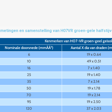
metingen en samenstelling van H07VR groen-gele halfstij
Kenmerken van H07-VR groen-geel geïsol
Nominale doorsnede (mmÃÂ²)
Aantal X dia van draden (
6
19 x 0.64
10
49 x 0.51
16
7 x 1.40
25
19 x 1.40
35
7 x 2.14
50
19 x 1.78
70
19 x 2.14
95
19 x 2.50
120
37 x 2.03