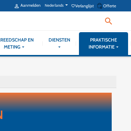
shopping_cart
Aanmelden
Verlanglijst
Offerte

Nederlands
favorite_border

REEDSCHAP EN
DIENSTEN
PRAKTISCHE
METING
INFORMATIE
N