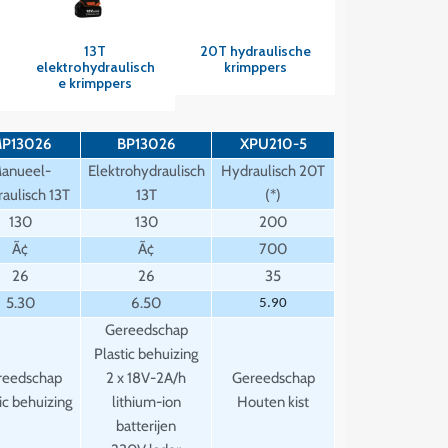
Snel overzicht
Snel overzicht
13T
20T hydraulische
elektrohydraulisch
krimppers
e krimppers
P13026
BP13026
XPU210-5
anueel-
Elektrohydraulisch
Hydraulisch 20T
aulisch 13T
13T
(*)
130
130
200
Ã¢
Ã¢
700
26
26
35
5.30
6.50
5.90
Gereedschap
Plastic behuizing
reedschap
2 x 18V-2A/h
Gereedschap
ic behuizing
lithium-ion
Houten kist
batterijen