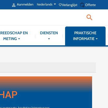
shopping_cart
Aanmelden
Verlanglijst
Offerte

Nederlands
favorite_border

REEDSCHAP EN
DIENSTEN
PRAKTISCHE
METING
INFORMATIE
HAP