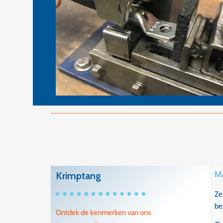
Krimptang
M
Ze
be
Ontdek de kenmerken van ons