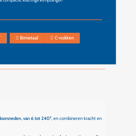
ie compacte, krachtige krimptangen
T
Bimetaal
C-nokken
doorsneden, van 6 tot 240²
, en combineren kracht en