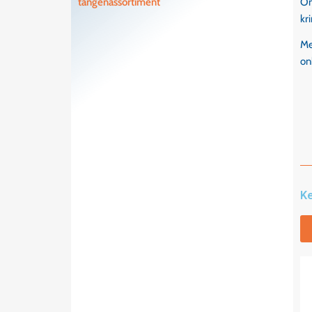
tangenassortiment
On
kr
Me
on
K