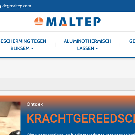
dc@maltep.com
il
BESCHERMING TEGEN
ALUMINOTHERMISCH
GE
BLIKSEM
LASSEN
Ontdek
KRACHTGEREEDSC