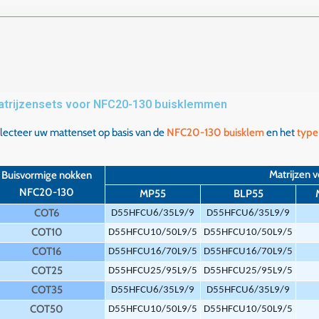
trijzensets voor NFC20-130 buisklemmen
lecteer uw mattenset op basis van de
NFC20-130 buisklem
en het
type
Matrijzen 
Buisvormige nokken
NFC20-130
MP55
BLP55
COT6
D55HFCU6/35L9/9
D55HFCU6/35L9/9
COT10
D55HFCU10/50L9/5
D55HFCU10/50L9/5
COT16
D55HFCU16/70L9/5
D55HFCU16/70L9/5
COT25
D55HFCU25/95L9/5
D55HFCU25/95L9/5
COT35
D55HFCU6/35L9/9
D55HFCU6/35L9/9
COT50
D55HFCU10/50L9/5
D55HFCU10/50L9/5