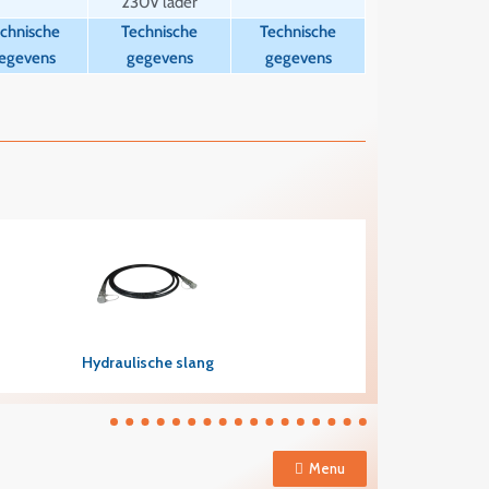
230V lader
chnische
Technische
Technische
egevens
gegevens
gegevens
Snel overzicht
Hydraulische slang
Menu