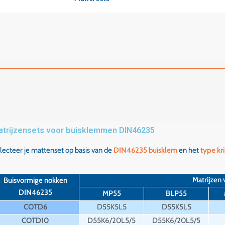
trijzensets voor buisklemmen DIN46235
lecteer je mattenset op basis van de
DIN46235 buisklem
en het
type k
Matrijzen
Buisvormige nokken
DIN46235
MP55
BLP55
COTD6
D55K5L5
D55K5L5
COTD10
D55K6/20L5/5
D55K6/20L5/5