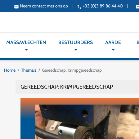
Neem contact met ons op
+33 (0)3 89 86 44 40
|
|
email
phone
ema
MASSAVLECHTEN
BESTUURDERS
AARDE
Home
Thema's
Gereedschap: Krimpgereedschap
GEREEDSCHAP: KRIMPGEREEDSCHAP