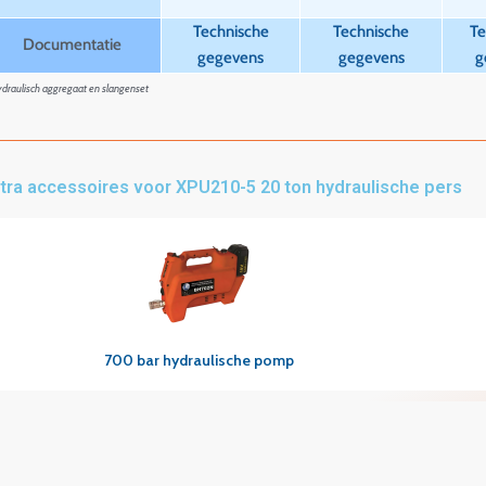
Technische
Technische
Te
Documentatie
gegevens
gegevens
g
ydraulisch aggregaat en slangenset
tra accessoires voor XPU210-5 20 ton hydraulische pers
Snel overzicht
700 bar hydraulische pomp