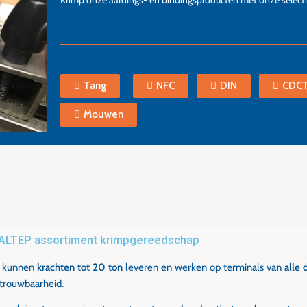
Krimp onze aardings- en bindingsproducten met onze select
Tang
NFC
DIN
CDC
Mouwen
ALTEP assortiment krimpgereedschap
 kunnen
krachten tot 20 ton
leveren en werken op terminals van
alle 
trouwbaarheid.