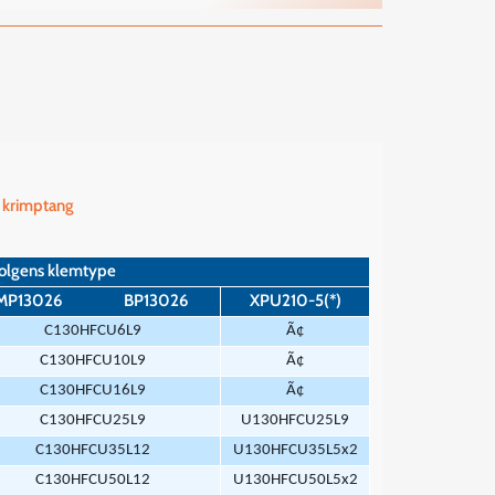
 krimptang
volgens klemtype
MP13026
BP13026
XPU210-5(*)
C130HFCU6L9
Ã¢
C130HFCU10L9
Ã¢
C130HFCU16L9
Ã¢
C130HFCU25L9
U130HFCU25L9
C130HFCU35L12
U130HFCU35L5x2
C130HFCU50L12
U130HFCU50L5x2