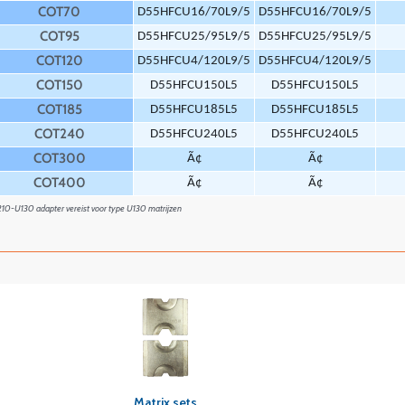
COT70
D55HFCU16/70L9/5
D55HFCU16/70L9/5
COT95
D55HFCU25/95L9/5
D55HFCU25/95L9/5
COT120
D55HFCU4/120L9/5
D55HFCU4/120L9/5
COT150
D55HFCU150L5
D55HFCU150L5
COT185
D55HFCU185L5
D55HFCU185L5
COT240
D55HFCU240L5
D55HFCU240L5
COT300
Ã¢
Ã¢
COT400
Ã¢
Ã¢
210-U130 adapter vereist voor type U130 matrijzen
Snel overzicht
Matrix sets