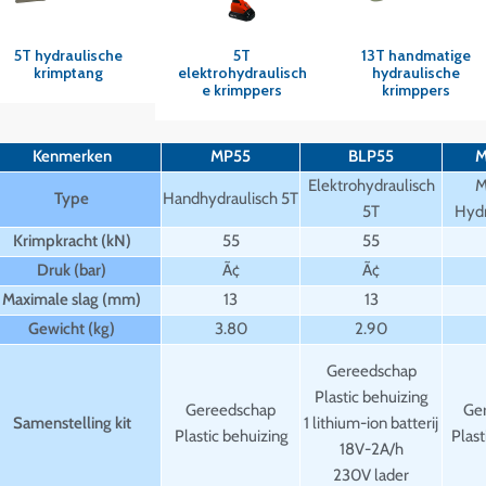
Snel overzicht
Snel overzicht
Snel overzicht
5T hydraulische
5T
13T handmatige
krimptang
elektrohydraulisch
hydraulische
e krimppers
krimppers
Kenmerken
MP55
BLP55
M
Elektrohydraulisch
M
Type
Handhydraulisch 5T
5T
Hydr
Krimpkracht (kN)
55
55
Druk (bar)
Ã¢
Ã¢
Maximale slag (mm)
13
13
Gewicht (kg)
3.80
2.90
Gereedschap
Plastic behuizing
Gereedschap
Ge
Samenstelling kit
1 lithium-ion batterij
Plastic behuizing
Plast
18V-2A/h
230V lader