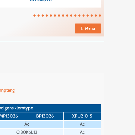
Menu
rimptang
 volgens klemtype
MP13026
BP13026
XPU210-5
Ã¢
Ã¢
C130K6L12
Ã¢