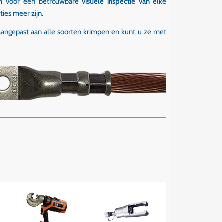
m
voor een betrouwbare
visuele inspectie van
elke
ies meer zijn.
aangepast aan alle soorten krimpen en kunt u ze met