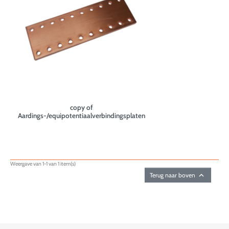
copy of
Aardings-/equipotentiaalverbindingsplaten
Weergave van 1-1 van 1 item(s)

Terug naar boven