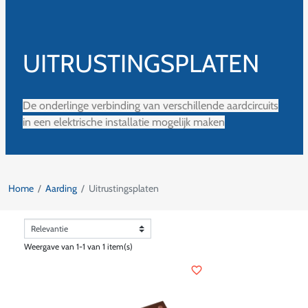
UITRUSTINGSPLATEN
De onderlinge verbinding van verschillende aardcircuits
in een elektrische installatie mogelijk maken
Home
Aarding
Uitrustingsplaten
Weergave van 1-1 van 1 item(s)
favorite_border