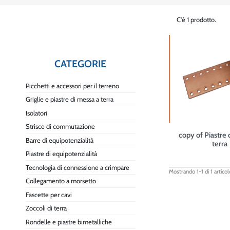
C'è 1 prodotto.
CATEGORIE
Picchetti e accessori per il terreno
Griglie e piastre di messa a terra
Isolatori
Strisce di commutazione
copy of Piastre 
Barre di equipotenzialità
terra
Piastre di equipotenzialità
Tecnologia di connessione a crimpare
Mostrando 1-1 di 1 articol
Collegamento a morsetto
Fascette per cavi
Zoccoli di terra
Rondelle e piastre bimetalliche