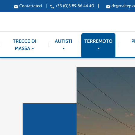
|
|
Contattateci
+33 (0)3 89 86 44 40
dc@maltep.
email
phone
email
TRECCE DI
AUTISTI
TERREMOTO
P
MASSA