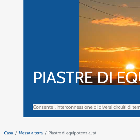
PIASTRE DI E
Consente l'interconnessione di diversi circuiti di ter
Casa
Messa a terra
Piastre di equipotenzialità