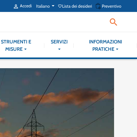
shopping_cart
Accedi
Italiano
Lista dei desideri
Preventivo

favorite_border

STRUMENTI E
SERVIZI
INFORMAZIONI
MISURE
PRATICHE