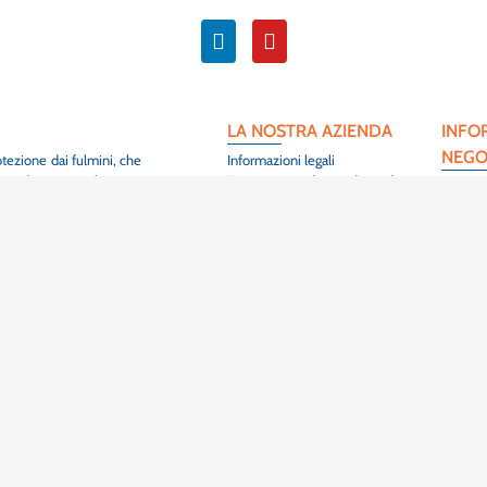
LA NOSTRA AZIENDA
INFO
NEGO
otezione dai fulmini, che
Informazioni legali
empi di consegna brevi.
Termini e condizioni di vendita
Maltep
Contatto
3 Rue de
ontribuire alla sicurezza
Mappa del sito
68420 
ure elettriche in tutto il
Colmar
Francia
+33 (0
er soddisfare i requisiti
SCOPRIRE
PROD
 clienti e sono utilizzati
Prodotti : Barre di messa a
Prises d
terra
Piquets
iali, siamo anche in grado
Strumenti: utensili a crimpare
enti, con scadenze molto
Strumenti : Kit di crimpatura
 le persone e l'ambiente,
per sottostazioni elettriche
nte. Nel 2022,
MALTEP
,
Prodotti : Cavi di messa a terra
sformazione digitale e
Come si fa a mettere a terra?
re a offrirvi un servizio