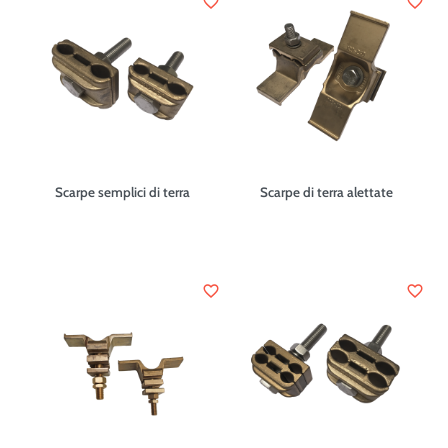
favorite_border
favorite_border
Scarpe semplici di terra
Scarpe di terra alettate
favorite_border
favorite_border