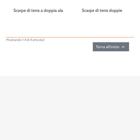
Scarpe di terra a doppia ala
Scarpe di terra doppie
Mostrando 1-4 di 4 articolo/i

Torna all'inizio