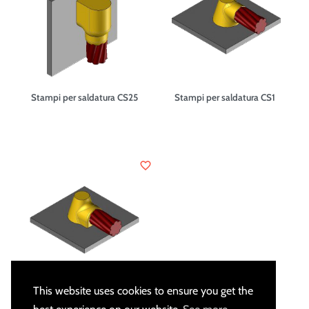
Stampi per saldatura CS25
Stampi per saldatura CS1
favorite_border
This website uses cookies to ensure you get the
Stampo per saldatura CS8