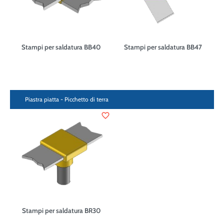
Stampi per saldatura BB40
Stampi per saldatura BB47
Piastra piatta - Picchetto di terra
favorite_border
Stampi per saldatura BR30