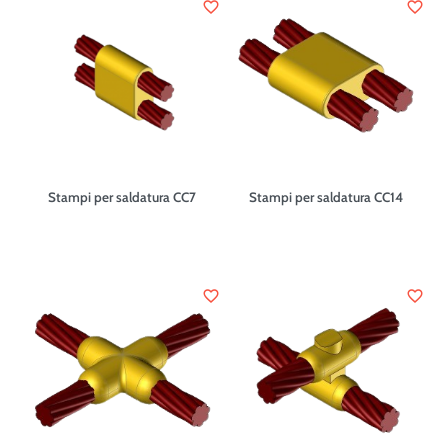
favorite_border
favorite_border
Stampi per saldatura CC7
Stampi per saldatura CC14
favorite_border
favorite_border