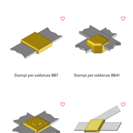
favorite_border
favorite_border
Stampi per saldatura BB7
Stampi per saldatura BB41
favorite_border
favorite_border