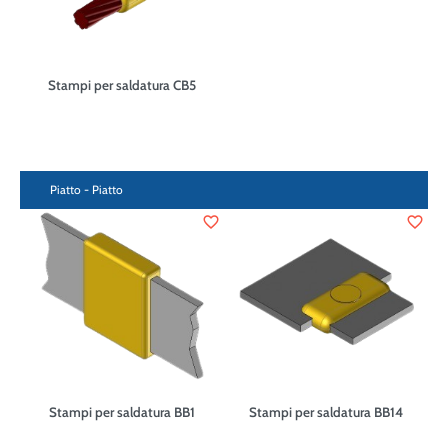
Stampi per saldatura CB5
Piatto - Piatto
favorite_border
favorite_border
Stampi per saldatura BB1
Stampi per saldatura BB14