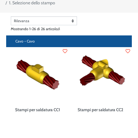
1. Selezione dello stampo
Mostrando 1-26 di 26 articolo/i
Cavo - Cavo
favorite_border
favorite_border
Stampi per saldatura CC1
Stampi per saldatura CC2