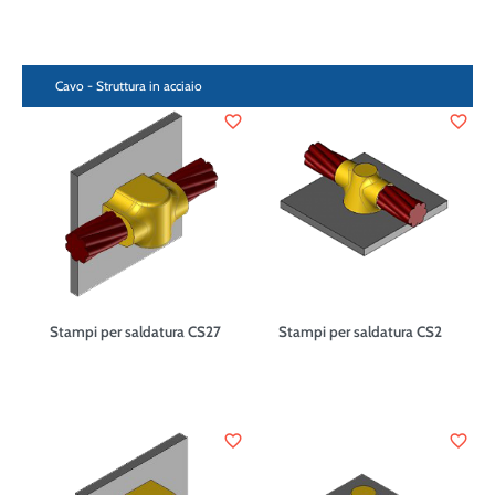
Cavo - Struttura in acciaio
favorite_border
favorite_border
Stampi per saldatura CS27
Stampi per saldatura CS2
favorite_border
favorite_border