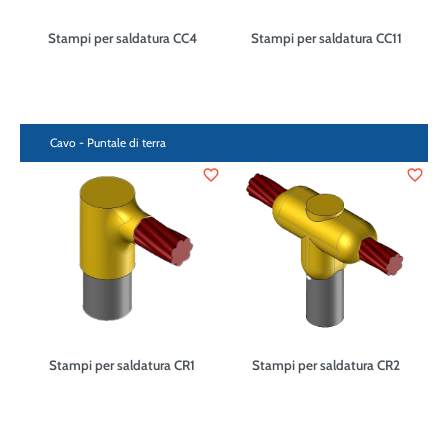
Stampi per saldatura CC4
Stampi per saldatura CC11
Cavo - Puntale di terra
favorite_border
favorite_border
Stampi per saldatura CR1
Stampi per saldatura CR2