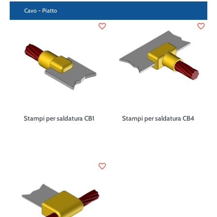
Cavo - Piatto
favorite_border
favorite_border
Stampi per saldatura CB1
Stampi per saldatura CB4
favorite_border