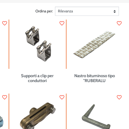
Ordina per:
favorite_border
favorite_border
favorite_border
Supporti a clip per
Nastro bituminoso tipo
conduttori
"RUBERALU
favorite_border
favorite_border
favorite_border