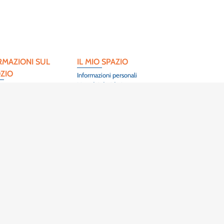
RMAZIONI SUL
IL MIO SPAZIO
ZIO
Informazioni personali
Lista dei desideri
 l'Artisanat
Herrlisheim-Près-
)3 89 86 44 40
OTTI DI PUNTA
e terre
 de terre