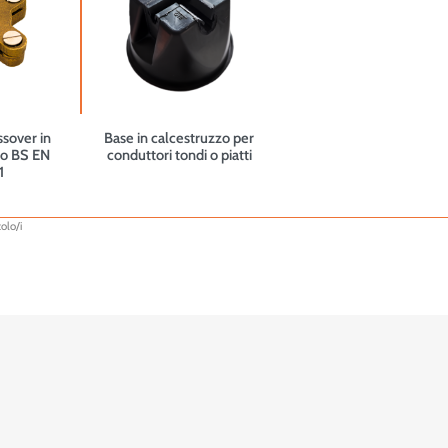
ssover in
Base in calcestruzzo per
do BS EN
conduttori tondi o piatti
1
olo/i