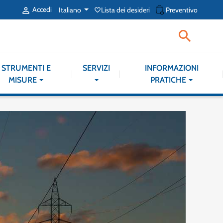
shopping_cart
Accedi
Italiano
Lista dei desideri
Preventivo

favorite_border

STRUMENTI E
SERVIZI
INFORMAZIONI
MISURE
PRATICHE