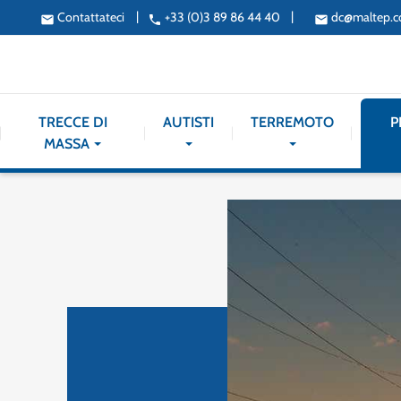
|
|
Contattateci
+33 (0)3 89 86 44 40
dc@maltep.
email
phone
email
TRECCE DI
AUTISTI
TERREMOTO
P
MASSA