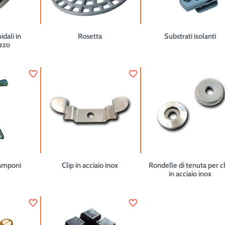
idali in
Rosetta
Substrati isolanti
zzo
favorite_border
favorite_border
ramponi
Clip in acciaio inox
Rondelle di tenuta per c
in acciaio inox
favorite_border
favorite_border