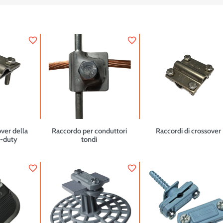
favorite_border
favorite_border
ver della
Raccordo per conduttori
Raccordi di crossover
y-duty
tondi
favorite_border
favorite_border