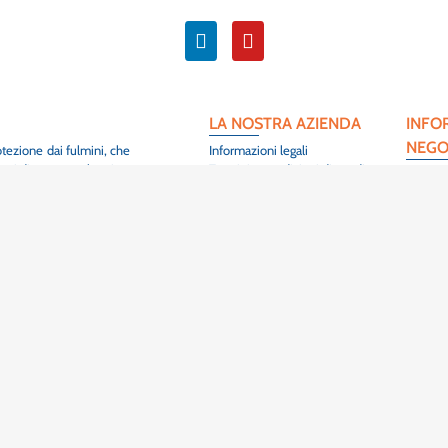
LA NOSTRA AZIENDA
INFO
NEGO
otezione dai fulmini, che
Informazioni legali
empi di consegna brevi.
Termini e condizioni di vendita
Maltep
Contatto
3 Rue de
ontribuire alla sicurezza
Mappa del sito
68420 
ure elettriche in tutto il
Colmar
Francia
+33 (0
er soddisfare i requisiti
SCOPRIRE
PROD
 clienti e sono utilizzati
Prodotti : Barre di messa a
Prises d
terra
Piquets
iali, siamo anche in grado
Strumenti: utensili a crimpare
enti, con scadenze molto
Strumenti : Kit di crimpatura
 le persone e l'ambiente,
per sottostazioni elettriche
nte. Nel 2022,
MALTEP
,
Prodotti : Cavi di messa a terra
sformazione digitale e
Come si fa a mettere a terra?
re a offrirvi un servizio