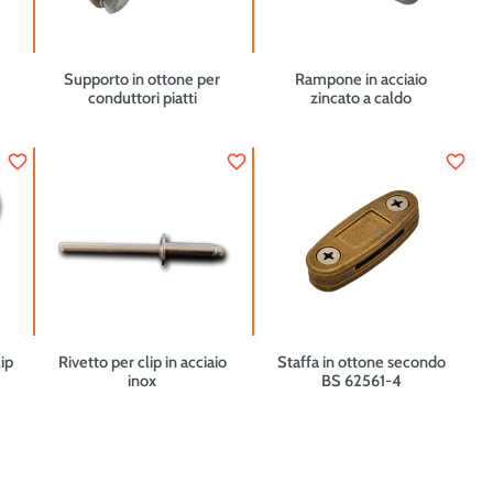
Supporto in ottone per
Rampone in acciaio
conduttori piatti
zincato a caldo
favorite_border
favorite_border
favorite_border
lip
Rivetto per clip in acciaio
Staffa in ottone secondo
inox
BS 62561-4