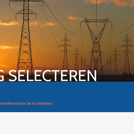
G SELECTEREN
inothermische las te ontsteken
.