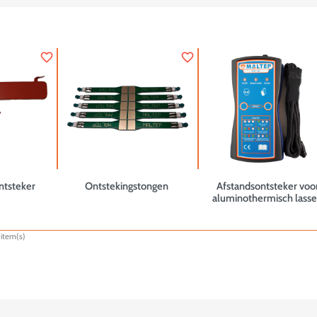
.
favorite_border
favorite_border
ntsteker
Ontstekingstongen
Afstandsontsteker voo
aluminothermisch lass
item(s)