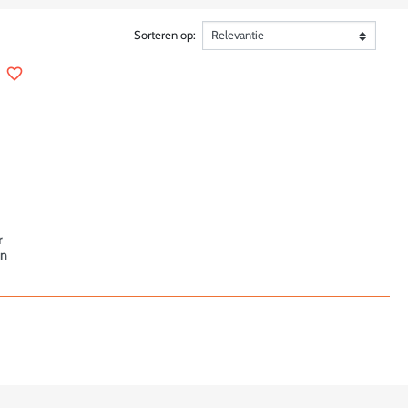
Sorteren op:
favorite_border
r
en