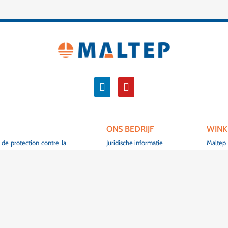
ONS BEDRIJF
WINK
 de protection contre la
Juridische informatie
Maltep
ande flexibilité et des
Verkoopvoorwaarden
3 Rue de
Neem contact op met
68420 
Sitemap
Colmar
fiers de contribuer à la
Frankrij
structures électriques,
+33 (0
DÉCOUVRIR
PROD
ondre aux exigences des
 de nos clients, et sont