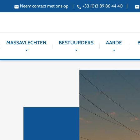
|
|
Neem contact met ons op
+33 (0)3 89 86 44 40
email
phone
email
MASSAVLECHTEN
BESTUURDERS
AARDE