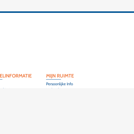
ELINFORMATIE
MIJN RUIMTE
Persoonlijke Info
 l'Artisanat
Verlanglijst
Herrlisheim-Près-
k
)3 89 86 44 40
UITS PHARES