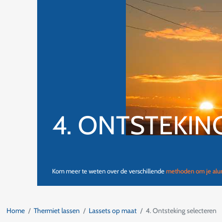
4. ONTSTEKIN
Kom meer te weten over de verschillende
methoden om je alum
Home
Thermiet lassen
Lassets op maat
4. Ontsteking selecteren