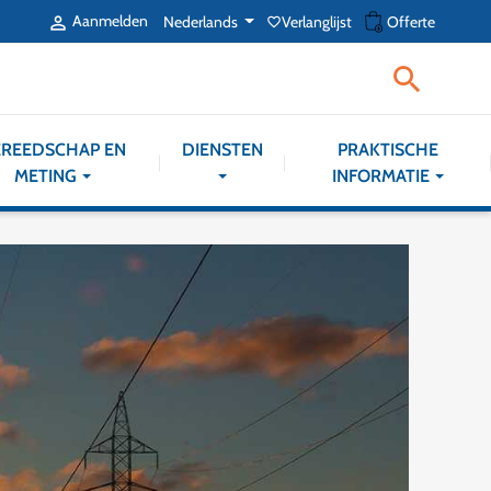
shopping_cart
Aanmelden
Nederlands
Verlanglijst
Offerte

favorite_border

REEDSCHAP EN
DIENSTEN
PRAKTISCHE
METING
INFORMATIE