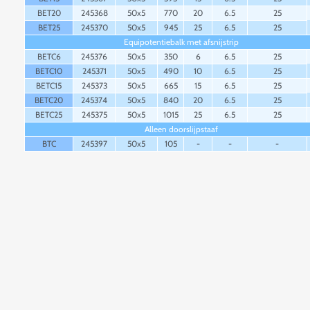
BET20
245368
50x5
770
20
6.5
25
BET25
245370
50x5
945
25
6.5
25
Equipotentiebalk met afsnijstrip
BETC6
245376
50x5
350
6
6.5
25
BETC10
245371
50x5
490
10
6.5
25
BETC15
245373
50x5
665
15
6.5
25
BETC20
245374
50x5
840
20
6.5
25
BETC25
245375
50x5
1015
25
6.5
25
Alleen doorslijpstaaf
BTC
245397
50x5
105
-
-
-