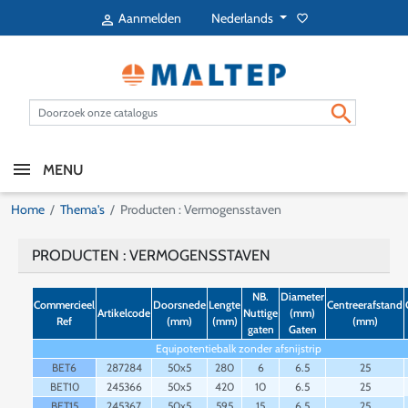
Nederlands
Aanmelden
favorite_border


MENU
Home
Thema's
Producten : Vermogensstaven
PRODUCTEN : VERMOGENSSTAVEN
NB.
Diameter
Commercieel
Doorsnede
Lengte
Centreerafstand
Artikelcode
Nuttige
(mm)
Ref
(mm)
(mm)
(mm)
gaten
Gaten
Equipotentiebalk zonder afsnijstrip
BET6
287284
50x5
280
6
6.5
25
BET10
245366
50x5
420
10
6.5
25
BET15
245367
50x5
595
15
6.5
25