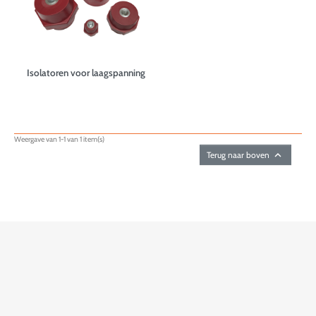
Isolatoren voor laagspanning
Weergave van 1-1 van 1 item(s)

Terug naar boven