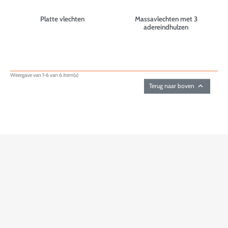
Platte vlechten
Massavlechten met 3
adereindhulzen
Weergave van 1-6 van 6 item(s)

Terug naar boven