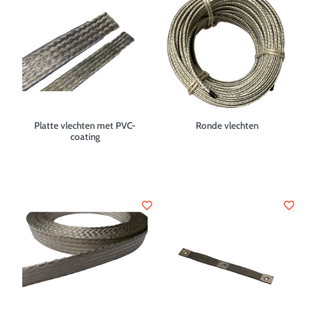
Platte vlechten met PVC-
Ronde vlechten
coating
favorite_border
favorite_border