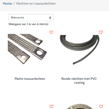
Home
Vlechten en massavlechten
Weergave van 1-6 van 6 item(s)
favorite_border
favorite_border
Platte massavlechten
Ronde vlechten met PVC-
coating
favorite_border
favorite_border