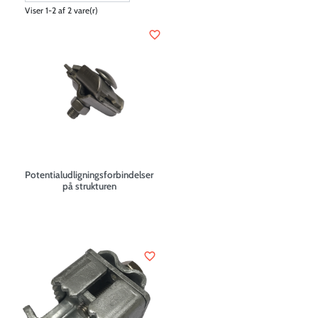
Viser 1-2 af 2 vare(r)
favorite_border
Potentialudligningsforbindelser
på strukturen
favorite_border