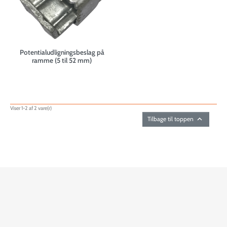
Potentialudligningsbeslag på
ramme (5 til 52 mm)
Viser 1-2 af 2 vare(r)

Tilbage til toppen