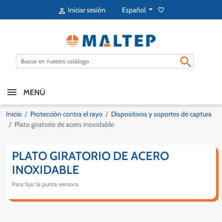
Español
Iniciar sesión
favorite_border


MENÚ
Inicio
Protección contra el rayo
Dispositivos y soportes de captura
Plato giratorio de acero inoxidable
PLATO GIRATORIO DE ACERO
INOXIDABLE
Para fijar la punta sensora