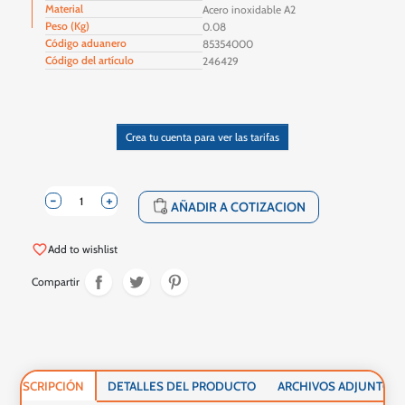
Material
Acero inoxidable A2
Peso (Kg)
0.08
Código aduanero
85354000
Código del artículo
246429
Crea tu cuenta para ver las tarifas
-
+
shopping_cart
AÑADIR A COTIZACION
favorite_border
Add to wishlist
Compartir
DESCRIPCIÓN
DETALLES DEL PRODUCTO
ARCHIVOS ADJUNTOS