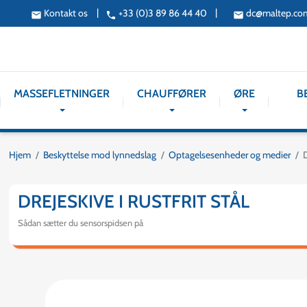
|
|
Kontakt os
+33 (0)3 89 86 44 40
dc@maltep.co
email
phone
email
MASSEFLETNINGER
CHAUFFØRER
ØRE
B
Hjem
Beskyttelse mod lynnedslag
Optagelsesenheder og medier
D
DREJESKIVE I RUSTFRIT STÅL
Sådan sætter du sensorspidsen på