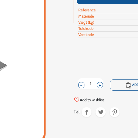
Reference
Materiale
Vægt (kg)
Toldkode
Varekode
-
+
shopping_cart
ADD
favorite_border
Add to wishlist
Del