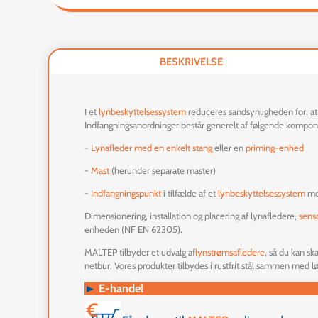
BESKRIVELSE
I et
lynbeskyttelsessystem
reduceres sandsynligheden for, at 
Indfangningsanordninger består generelt af følgende kompon
-
Lynafleder med en enkelt stang
eller en
priming-enhed
-
Mast
(herunder separate master)
-
Indfangningspunkt
i tilfælde af et
lynbeskyttelsessystem
me
Dimensionering, installation og placering af lynafledere,
sens
enheden (NF EN 62305).
MALTEP tilbyder et udvalg af
lynstrømsafledere
, så du kan s
netbur. Vores produkter tilbydes i rustfrit stål sammen med løs
►
E-handel