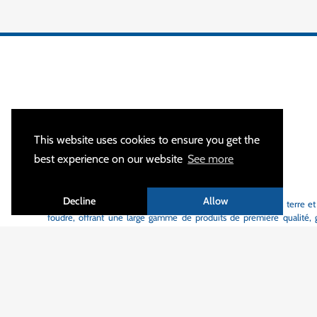
This website uses cookies to ensure you get the
best experience on our website
See more
À PROPOS
Decline
Allow
MALTEP
est votre spécialiste des équipements de mise à la terre et
foudre, offrant une large gamme de produits de première qualité, gr
délais de livraison courts.
Avec plus de 1200 clients actifs dans 55 pays différents, nous sommes 
sécurité des personnes, des équipements et à la fiabilité des infra
partout dans le monde.
Nos produits sont conçus au sein de notre bureau d'études pour rép
normes internationales en vigueur ou aux spécifications particulières