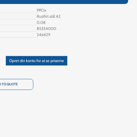
PPCIx
Rustfrit stål A2
0.08
85354000
246429
Opret din konto for at se priserne
 TO QUOTE