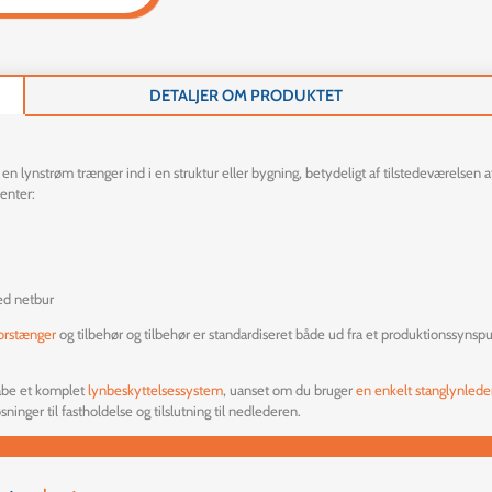
DETALJER OM PRODUKTET
en lynstrøm trænger ind i en struktur eller bygning, betydeligt af tilstedeværelsen
enter:
d netbur
orstænger
og tilbehør
og tilbehør er standardiseret både ud fra et produktionssynspu
kabe et komplet
lynbeskyttelsessystem
, uanset om du bruger
en enkelt stanglynlede
ninger til fastholdelse og tilslutning til nedlederen.