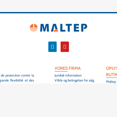
VORES FIRMA
OPLY
BUTI
 de protection contre la
Juridisk information
ande flexibilité et des
Vilkår og betingelser for salg
Maltep
Kontakt
3 Rue de
Oversigt
68420 
fiers de contribuer à la
Colmar
structures électriques,
Frankrig
+33 (0
ondre aux exigences des
 de nos clients, et sont