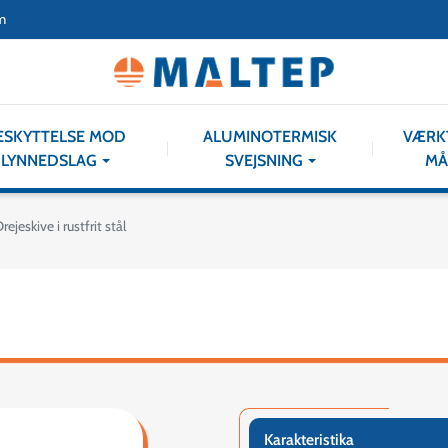
m
ESKYTTELSE MOD
ALUMINOTERMISK
VÆRK
LYNNEDSLAG
SVEJSNING
MÅ
rejeskive i rustfrit stål
Karakteristika