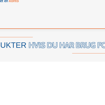
ret en
konto
HVIS DU HAR BRUG F
DUKTER