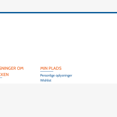
SNINGER OM
MIN PLADS
KKEN
Personlige oplysninger
Wishlist
 l'Artisanat
Herrlisheim-Près-
)3 89 86 44 40