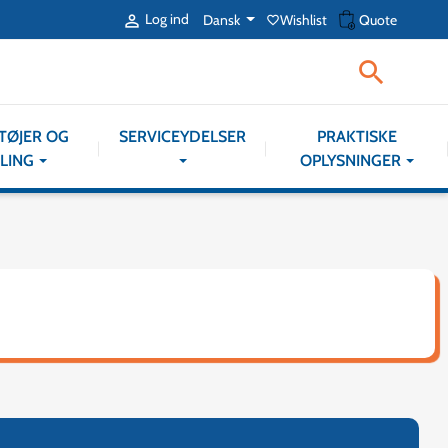
shopping_cart
Log ind
Dansk
Wishlist
Quote

favorite_border

TØJER OG
SERVICEYDELSER
PRAKTISKE
LING
OPLYSNINGER