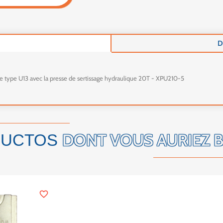
D
 de type U13 avec la presse de sertissage hydraulique 20T - XPU210-5
DONT VOUS AURIEZ 
DUCTOS
favorite_border