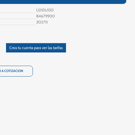
U210U130
84679900
302711
Crea tu cuenta para ver las tarifas
 A COTIZACION