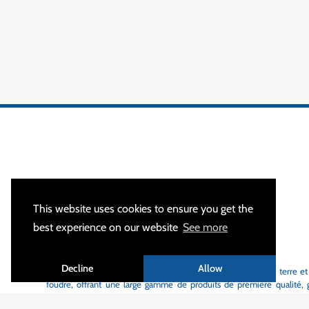
This website uses cookies to ensure you get the
best experience on our website
See more
A PROPOS
Decline
Allow
MALTEP
est votre spécialiste des équipements de mise à la terre et
foudre, offrant une large gamme de produits de première qualité, gr
délais de livraison courts.