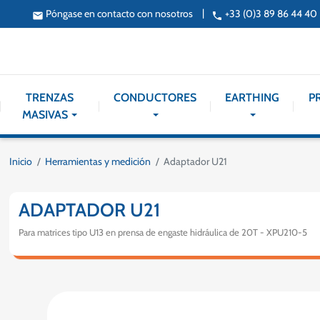
|
Póngase en contacto con nosotros
+33 (0)3 89 86 44 40
email
phone
TRENZAS
CONDUCTORES
EARTHING
P
MASIVAS
Inicio
Herramientas y medición
Adaptador U21
ADAPTADOR U21
Para matrices tipo U13 en prensa de engaste hidráulica de 20T - XPU210-5