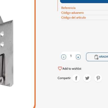
Referencia
Código aduanero
Código del artículo
-
+
shopping_cart
AÑADIR
favorite_border
Add to wishlist
Compartir