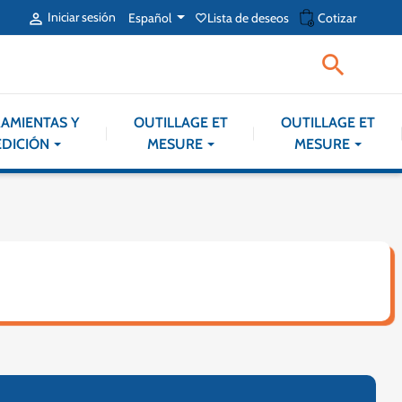
shopping_cart
Iniciar sesión
Español
Lista de deseos
Cotizar

favorite_border

AMIENTAS Y
OUTILLAGE ET
OUTILLAGE ET
DICIÓN
MESURE
MESURE