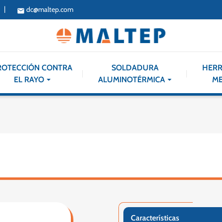
|
dc@maltep.com
email
ROTECCIÓN CONTRA
SOLDADURA
HERR
EL RAYO
ALUMINOTÉRMICA
ME
Características