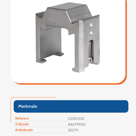
Merkmale
Referenz
U210U130
Zollcode
84679900
Artikelcode
302711