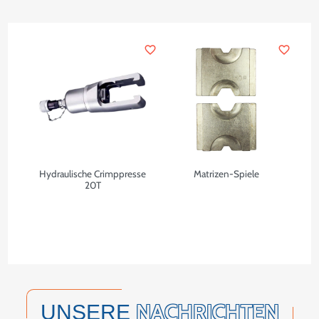
favorite_border
favorite_border
Hydraulische Crimppresse
Matrizen-Spiele
20T
NACHRICHTEN
UNSERE