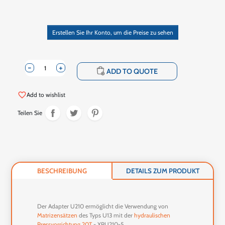
Erstellen Sie Ihr Konto, um die Preise zu sehen
-
+
shopping_cart
ADD TO QUOTE
favorite_border
Add to wishlist
Teilen Sie
BESCHREIBUNG
DETAILS ZUM PRODUKT
Der Adapter U210 ermöglicht die Verwendung von
Matrizensätzen
des Typs U13 mit der
hydraulischen
Pressvorrichtung 20T
- XPU210-5