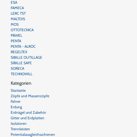
ESA
FAMECA
LERC TST
MALTDIS
MOS
OTTOTECNICA
PBWEL
PENTA
PENTA - ALROC
REGELTEX
SIBILLE OUTILLAGE
SIBILLE SAFE
SORECA
TECHNOWILL
Kategorien
Startseite
Zöpfe und Massenzöpfe
Fahrer
Erdung
Erdnägel und Zubehör
Gitter und Erdplatten
Isolatoren
Trennleisten
Potentialausgleichsschienen