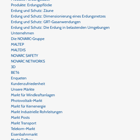
Produkte: Erdungspflöcke
Erdung und Schutz: Zäune
Erdung und Schutz: Dimensionierung eines Erdungsnetzes
Erdung und Schutz: GRT-Gasanwendungen
Erdung und Schutz: Die Erdung in belastenden Umgebungen
Unternehmen
Die NOVARC-Gruppe
MALTEP
MALTDIS
NOVARC SAFETY
NOVARC NETWORKS
3D
BET6
Enqueten
Kundenzufriedenheit
Unsere Märkte
Markt für Windkraftanlagen
Photovoltaik-Markt
Markt für Kernenergie
Markt Industrielle Rohrleitungen
Markt Posts
Markt Transport
Telekom-Markt
Eisenbahnmarkt
Markt Tiefbau