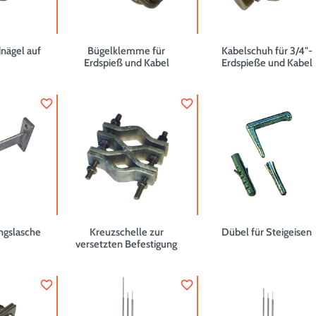
nägel auf
Bügelklemme für
Kabelschuh für 3/4"-
Erdspieß und Kabel
Erdspieße und Kabel
favorite_border
favorite_border
ngslasche
Kreuzschelle zur
Dübel für Steigeisen
versetzten Befestigung
favorite_border
favorite_border