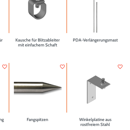
ür
Kausche für Blitzableiter
PDA-Verlängerungsmast
mit einfachem Schaft
favorite_border
favorite_border
favorite_border
ng
Fangspitzen
Winkelplatine aus
rostfreiem Stahl