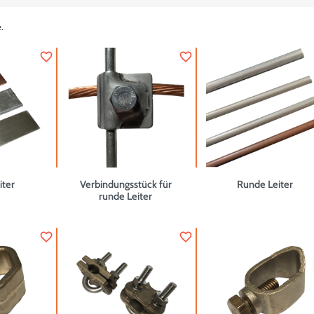
.
favorite_border
favorite_border
iter
Verbindungsstück für
Runde Leiter
runde Leiter
favorite_border
favorite_border