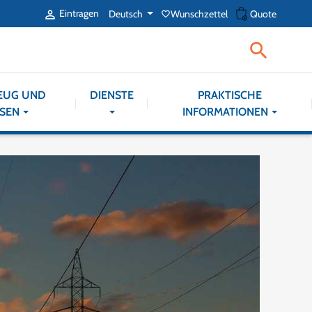
shopping_cart
Eintragen
Deutsch
Wunschzettel
Quote

favorite_border

EUG UND
DIENSTE
PRAKTISCHE
SEN
INFORMATIONEN