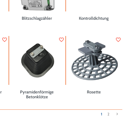
Blitzschlagzähler
Kontrolldichtung
favorite_border
favorite_border
favorite_border
r
Pyramidenförmige
Rosette
Betonklötze
Weiter
1
2
