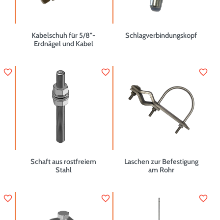
Kabelschuh für 5/8"-
Schlagverbindungskopf
Erdnägel und Kabel
favorite_border
favorite_border
favorite_border
Schaft aus rostfreiem
Laschen zur Befestigung
Stahl
am Rohr
favorite_border
favorite_border
favorite_border