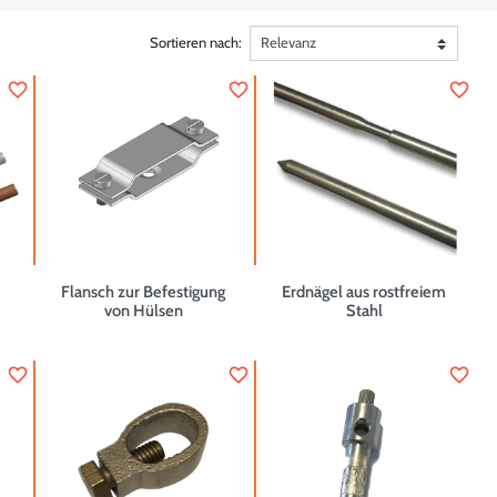
Sortieren nach:
favorite_border
favorite_border
favorite_border
Flansch zur Befestigung
Erdnägel aus rostfreiem
von Hülsen
Stahl
favorite_border
favorite_border
favorite_border