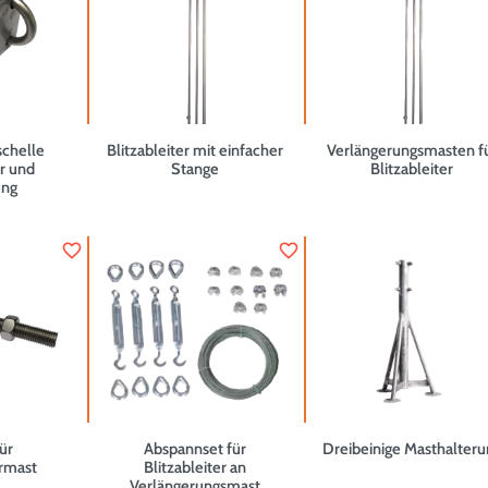
schelle
Blitzableiter mit einfacher
Verlängerungsmasten f
er und
Stange
Blitzableiter
ung
favorite_border
favorite_border
ür
Abspannset für
Dreibeinige Masthalteru
ermast
Blitzableiter an
Verlängerungsmast