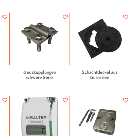
favorite_border
favorite_border
favorite_border
Kreuzkupplungen
Schachtdeckel aus
schwere Serie
Gusseisen
favorite_border
favorite_border
favorite_border