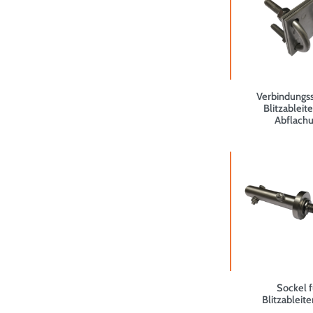
Verbindungs
Blitzableit
Abflach
Sockel f
Blitzableit