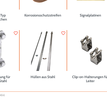
 Typ
Korrosionsschutzstreifen
Signalplatinen
chen
favorite_border
favorite_border
ung für
Hüllen aus Stahl
Clip-on-Halterungen fü
Stahl
Leiter
l(n)