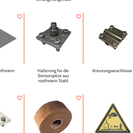
favorite_border
favorite_border
stfreiem
Halterung für die
Kreuzungsanschlüsse
Sensorspitze aus
rostfreiem Stahl
favorite_border
favorite_border