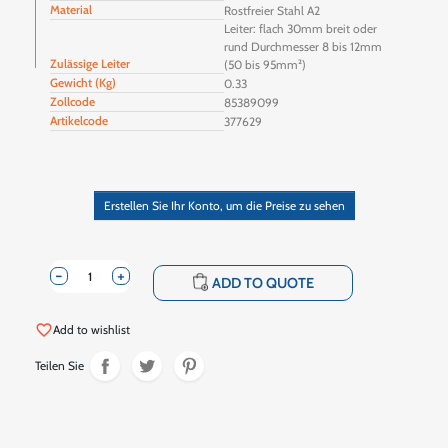
Material
Rostfreier Stahl A2
Leiter: flach 30mm breit oder
rund Durchmesser 8 bis 12mm
Zulässige Leiter
(50 bis 95mm²)
Gewicht (Kg)
0.33
Zollcode
85389099
Artikelcode
377629
Erstellen Sie Ihr Konto, um die Preise zu sehen
-
+
shopping_cart
ADD TO QUOTE
favorite_border
Add to wishlist
Teilen Sie