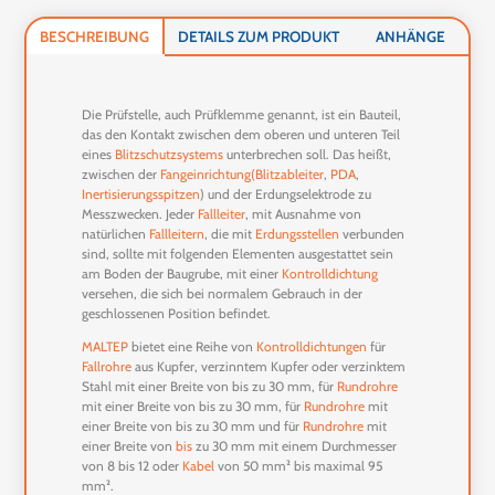
BESCHREIBUNG
DETAILS ZUM PRODUKT
ANHÄNGE
Die Prüfstelle, auch Prüfklemme genannt, ist ein Bauteil,
das den Kontakt zwischen dem oberen und unteren Teil
eines
Blitzschutzsystems
unterbrechen soll. Das heißt,
zwischen der
Fangeinrichtung
(Blitzableiter
,
PDA
,
Inertisierungsspitzen
) und der Erdungselektrode zu
Messzwecken. Jeder
Fallleiter
, mit Ausnahme von
natürlichen
Fallleitern
, die mit
Erdungsstellen
verbunden
sind, sollte mit folgenden Elementen ausgestattet sein
am Boden der Baugrube, mit einer
Kontrolldichtung
versehen, die sich bei normalem Gebrauch in der
geschlossenen Position befindet.
MALTEP
bietet eine Reihe von
Kontrolldichtungen
für
Fallrohre
aus Kupfer, verzinntem Kupfer oder verzinktem
Stahl mit einer Breite von bis zu 30 mm, für
Rundrohre
mit einer Breite von bis zu 30 mm, für
Rundrohre
mit
einer Breite von bis zu 30 mm und für
Rundrohre
mit
einer Breite von
bis
zu 30 mm
mit einem Durchmesser
von 8 bis 12 oder
Kabel
von 50 mm² bis maximal 95
mm².