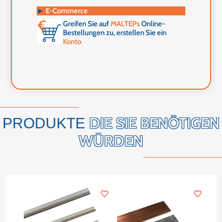
►
E-Commerce
Greifen Sie auf
MALTEPs
Online-
Bestellungen zu, erstellen Sie ein
Konto
DIE SIE BENÖTIGEN
PRODUKTE
WÜRDEN
favorite_border
favorite_border