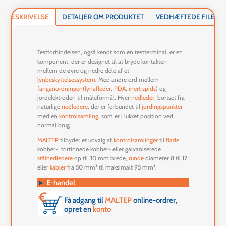
BESKRIVELSE
DETALJER OM PRODUKTET
VEDHÆFTEDE FILER
Testforbindelsen, også kendt som en testterminal, er en
komponent, der er designet til at bryde kontakten
mellem de øvre og nedre dele af et
lynbeskyttelsessystem
. Med andre ord mellem
fanganordningen
(lynafleder
,
PDA
,
inert spids
) og
jordelektroden til måleformål. Hver
nedleder
, bortset fra
naturlige
nedledere
, der er forbundet til
jordingspunkter
med en
kontrolsamling
, som er i lukket position ved
normal brug.
MALTEP
tilbyder et udvalg af
kontrolsamlinger
til
flade
kobber-, fortinnede kobber- eller galvaniserede
stålnedledere
op til 30 mm brede,
runde
diameter 8 til 12
eller
kabler
fra 50 mm² til maksimalt 95 mm².
►
E-handel
Få adgang til
MALTEP
online-ordrer,
opret en
konto