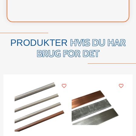
HVIS DU HAR
PRODUKTER
BRUG FOR DET
favorite_border
favorite_border