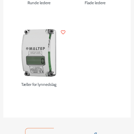
Runde ledere
Flade ledere
favorite_border
Tæller for lynnedslag