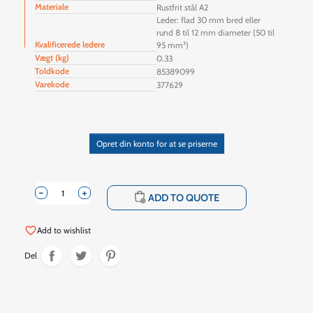
Materiale
Rustfrit stål A2
Leder: flad 30 mm bred eller
rund 8 til 12 mm diameter (50 til
Kvalificerede ledere
95 mm²)
Vægt (kg)
0.33
Toldkode
85389099
Varekode
377629
Opret din konto for at se priserne
-
+
shopping_cart
ADD TO QUOTE
favorite_border
Add to wishlist
Del