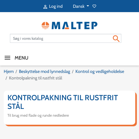
Dansk
Log ind
favorite_border


MENU
Hjem
Beskyttelse mod lynnedslag
Kontrol og vedligeholdelse
Kontrolpakning til rustfrit stål
KONTROLPAKNING TIL RUSTFRIT
STÅL
Til brug med flade og runde nedledere