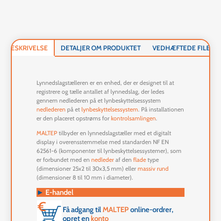
BESKRIVELSE
DETALJER OM PRODUKTET
VEDHÆFTEDE FILER
Lynnedslagstælleren er en enhed, der er designet til at
registrere og tælle antallet af lynnedslag, der ledes
gennem nedlederen på et lynbeskyttelsessystem
nedlederen
på et
lynbeskyttelsessystem
. På installationen
er den placeret opstrøms for
kontrolsamlingen
.
MALTEP
tilbyder en lynnedslagstæller med et digitalt
display i overensstemmelse med standarden NF EN
62561-6 (komponenter til lynbeskyttelsessystemer), som
er forbundet med en
nedleder
af den
flade
type
(dimensioner 25x2 til 30x3,5 mm) eller
massiv rund
(dimensioner 8 til 10 mm i diameter).
►
E-handel
Få adgang til
MALTEP
online-ordrer,
opret en
konto