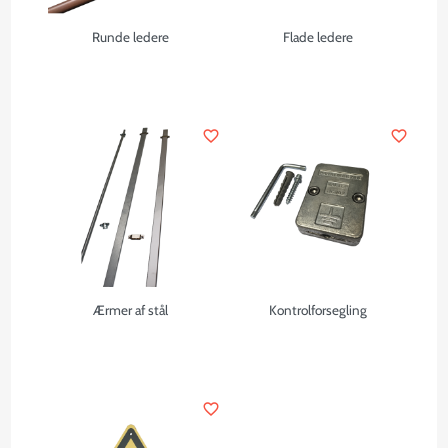
Runde ledere
Flade ledere
favorite_border
favorite_border
Ærmer af stål
Kontrolforsegling
favorite_border