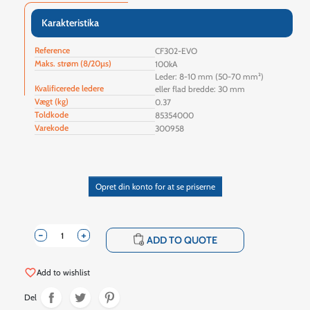
Karakteristika
Reference
CF302-EVO
Maks. strøm (8/20µs)
100kA
Leder: 8-10 mm (50-70 mm²)
Kvalificerede ledere
eller flad bredde: 30 mm
Vægt (kg)
0.37
Toldkode
85354000
Varekode
300958
Opret din konto for at se priserne
-
+
shopping_cart
ADD TO QUOTE
favorite_border
Add to wishlist
Del