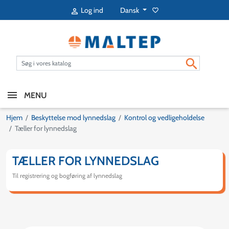
Dansk
Log ind
favorite_border


MENU
Hjem
Beskyttelse mod lynnedslag
Kontrol og vedligeholdelse
Tæller for lynnedslag
TÆLLER FOR LYNNEDSLAG
Til registrering og bogføring af lynnedslag