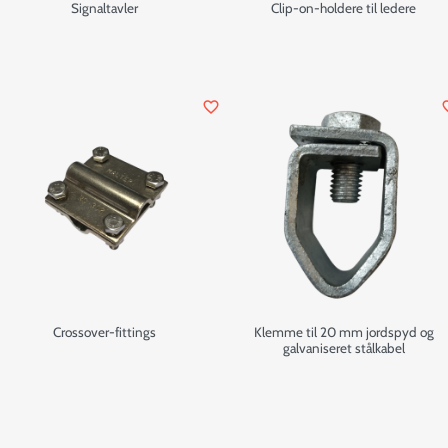
Signaltavler
Clip-on-holdere til ledere
favorite_border
favor
Crossover-fittings
Klemme til 20 mm jordspyd og
galvaniseret stålkabel