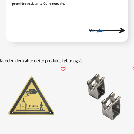
première Assistante Commerciale.
Kunder, der købte dette produkt, købte også:
favorite_border
favor