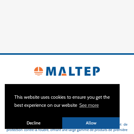
This website uses cookies to ensure you get the
best experience on our website
See more
À PROPOS
Decline
Allow
MALTEP
est votre spécialiste des équipements de mise à la terre et de
protection contre la foudre, offrant une large gamme de produits de première