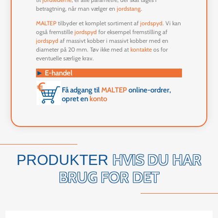
betragtning, når man vælger en
jordstang
.
MALTEP
tilbyder et komplet sortiment af
jordspyd
. Vi kan
også fremstille
jordspyd
for eksempel fremstilling af
jordspyd
af massivt kobber
i massivt kobber med en
diameter på 20 mm. Tøv ikke med at
kontakte
os for
eventuelle særlige krav.
►
E-handel
Få adgang til
MALTEP
online-ordrer,
opret en
konto
HVIS DU HAR
PRODUKTER
BRUG FOR DET