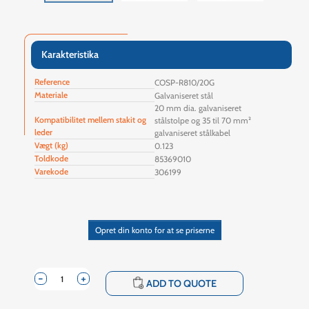
Karakteristika
Reference
COSP-R810/20G
Materiale
Galvaniseret stål
20 mm dia. galvaniseret
Kompatibilitet mellem stakit og
stålstolpe og 35 til 70 mm²
leder
galvaniseret stålkabel
Vægt (kg)
0.123
Toldkode
85369010
Varekode
306199
Opret din konto for at se priserne
-
+
shopping_cart
ADD TO QUOTE