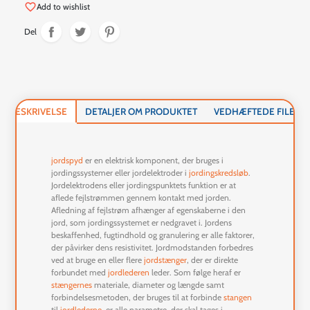
favorite_border
Add to wishlist
Del
BESKRIVELSE
DETALJER OM PRODUKTET
VEDHÆFTEDE FILER
jordspyd
er en elektrisk komponent, der bruges i
jordingssystemer eller jordelektroder i
jordingskredsløb
.
Jordelektrodens eller jordingspunktets funktion er at
aflede fejlstrømmen gennem kontakt med jorden.
Afledning af fejlstrøm afhænger af egenskaberne i den
jord, som jordingssystemet er nedgravet i. Jordens
beskaffenhed, fugtindhold og granulering er alle faktorer,
der påvirker dens resistivitet. Jordmodstanden forbedres
ved at bruge en eller flere
jordstænger
, der er direkte
forbundet med
jordlederen
leder. Som følge heraf er
stængernes
materiale, diameter og længde
samt
forbindelsesmetoden, der bruges til at forbinde
stangen
til
jordlederne
, er alle parametre, der skal tages i