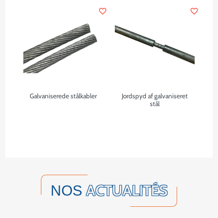
favorite_border
favorite_border
Galvaniserede stålkabler
Jordspyd af galvaniseret
stål
ACTUALITÉS
NOS