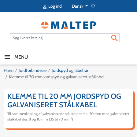
Dansk
Log ind
favorite_border


MENU
Hjem
Jordforbindelse
Jordspyd og tilbehør
Klemme til 20 mm jordspyd og galvaniseret stålkabel
KLEMME TIL 20 MM JORDSPYD OG
GALVANISERET STÅLKABEL
Til sammenkobling af galvaniserede stålstolper dia. 20 mm med galvaniseret
stålkabel dia. 8 og 10 mm (35 til 70 mm²)