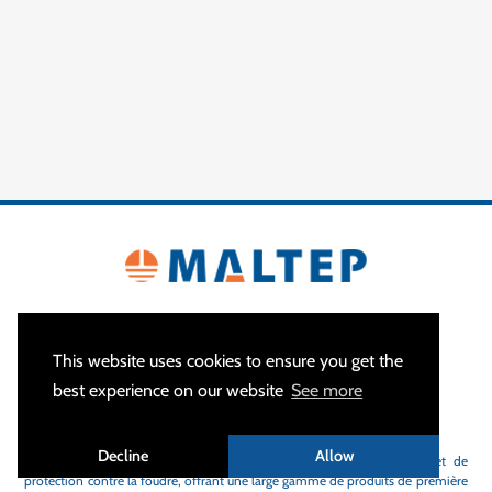
This website uses cookies to ensure you get the
best experience on our website
See more
À PROPOS
Decline
Allow
MALTEP
est votre spécialiste des équipements de mise à la terre et de
protection contre la foudre, offrant une large gamme de produits de première