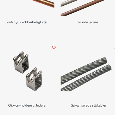
Jordspyd i kobberbelagt stål
Runde ledere
favorite_border
favor
Clip-on-holdere til ledere
Galvaniserede stålkabler