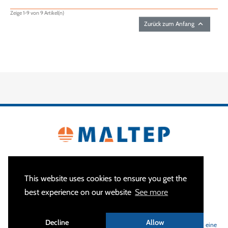
Zeige 1-9 von 9 Artikel(n)

Zurück zum Anfang
This website uses cookies to ensure you get the
best experience on our website
See more
ÜBER
Decline
Allow
MALTEP
ist Ihr Spezialist für Erdungs- und Blitzschutzanlagen und bietet eine