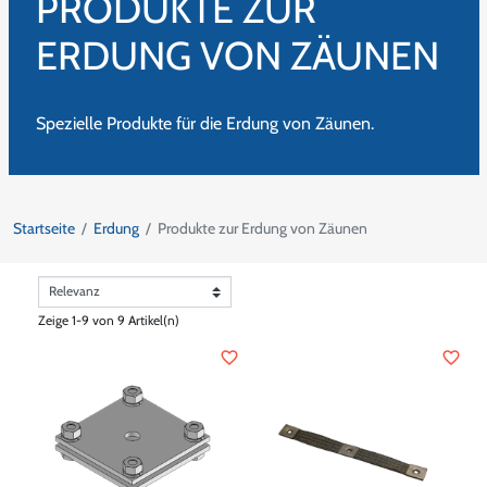
PRODUKTE ZUR
ERDUNG VON ZÄUNEN
Spezielle Produkte für die Erdung von Zäunen.
Startseite
Erdung
Produkte zur Erdung von Zäunen
Zeige 1-9 von 9 Artikel(n)
favorite_border
favorite_border