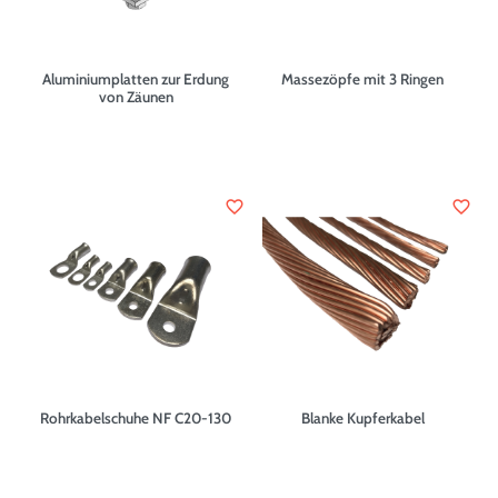
Aluminiumplatten zur Erdung
Massezöpfe mit 3 Ringen
von Zäunen
favorite_border
favorite_border
Rohrkabelschuhe NF C20-130
Blanke Kupferkabel