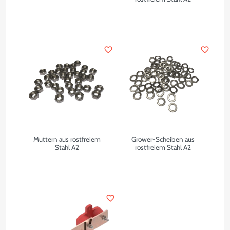
favorite_border
favorite_border
Muttern aus rostfreiem
Grower-Scheiben aus
Stahl A2
rostfreiem Stahl A2
favorite_border