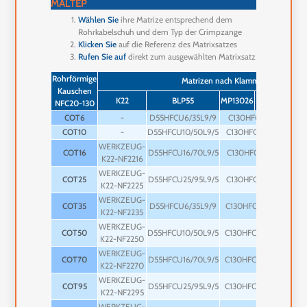
MALTEP
Wählen Sie
ihre Matrize entsprechend dem
Rohrkabelschuh und dem Typ der Crimpzange
Klicken Sie
auf die Referenz des Matrixsatzes
Rufen Sie auf
direkt zum ausgewählten Matrixsatz
Rohrförmige
Matrizen nach Klammertyp
Kauschen
K22
BLP55
MP13026
BP13026
X
NFC20-130
COT6
-
D55HFCU6/35L9/9
C130HFCU6L9
COT10
-
D55HFCU10/50L9/5
C130HFCU10L9
WERKZEUG-
COT16
D55HFCU16/70L9/5
C130HFCU16L9
K22-NF2216
WERKZEUG-
COT25
D55HFCU25/95L9/5
C130HFCU25L9
U1
K22-NF2225
WERKZEUG-
COT35
D55HFCU6/35L9/9
C130HFCU35L12
U13
K22-NF2235
WERKZEUG-
COT50
D55HFCU10/50L9/5
C130HFCU50L12
U13
K22-NF2250
WERKZEUG-
COT70
D55HFCU16/70L9/5
C130HFCU70L12
U13
K22-NF2270
WERKZEUG-
COT95
D55HFCU25/95L9/5
C130HFCU95L12
U13
K22-NF2295
WERKZEUG-