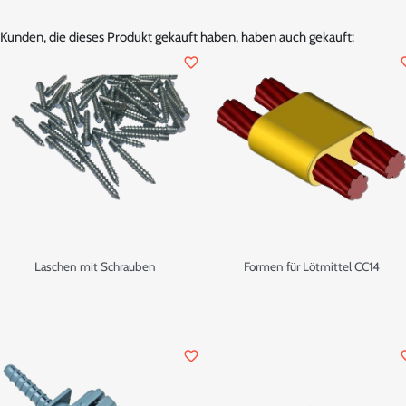
Kunden, die dieses Produkt gekauft haben, haben auch gekauft:
favorite_border
favor
Laschen mit Schrauben
Formen für Lötmittel CC14
favorite_border
favor