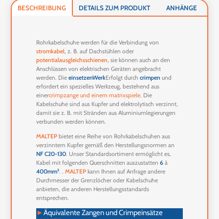
BESCHREIBUNG
DETAILS ZUM PRODUKT
ANHÄNGE
Rohrkabelschuhe werden für die Verbindung von
stromkabel
, z. B. auf Dachstühlen oder
potentialausgleichsschienen
, sie können auch an den
Anschlüssen von elektrischen Geräten angebracht
werden. Die
einsetzen
Werk
Erfolgt durch
crimpen
und
erfordert ein spezielles Werkzeug, bestehend aus
einer
crimpzange
und einem
matrixspiele
. Die
Kabelschuhe sind aus Kupfer und elektrolytisch verzinnt,
damit sie z. B. mit Stränden aus Aluminiumlegierungen
verbunden werden können.
MALTEP
bietet eine Reihe von Rohrkabelschuhen aus
verzinntem Kupfer gemäß den Herstellungsnormen an
NF C20-130
. Unser Standardsortiment ermöglicht es,
Kabel mit folgenden Querschnitten auszustatten
6
à
400mm²
. .
MALTEP
kann Ihnen auf Anfrage andere
Durchmesser der Grenzlöcher oder Kabelschuhe
anbieten, die anderen Herstellungsstandards
entsprechen.
►
Äquivalente Zangen und Crimpeinsätze