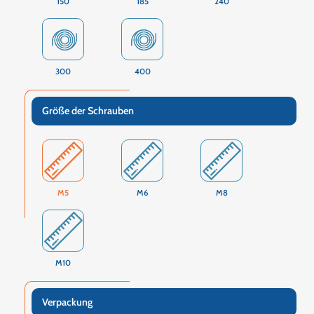
150
185
240
300
400
Größe der Schrauben
M5
M6
M8
M10
Verpackung