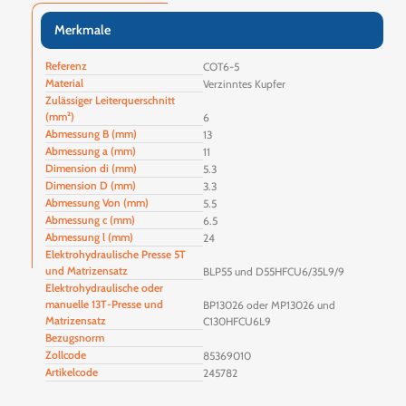
Merkmale
Referenz
COT6-5
Material
Verzinntes Kupfer
Zulässiger Leiterquerschnitt
(mm²)
6
Abmessung B (mm)
13
Abmessung a (mm)
11
Dimension di (mm)
5.3
Dimension D (mm)
3.3
Abmessung Von (mm)
5.5
Abmessung c (mm)
6.5
Abmessung l (mm)
24
Elektrohydraulische Presse 5T
und Matrizensatz
BLP55 und D55HFCU6/35L9/9
Elektrohydraulische oder
manuelle 13T-Presse und
BP13026 oder MP13026 und
Matrizensatz
C130HFCU6L9
Bezugsnorm
Zollcode
85369010
Artikelcode
245782