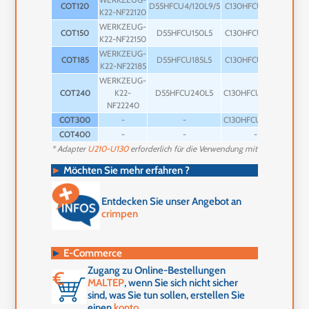
COT120
D55HFCU4/120L9/5
C130HFCU120L12
U13
K22-NF22120
WERKZEUG-
COT150
D55HFCU150L5
C130HFCU150L12
U21
K22-NF22150
WERKZEUG-
COT185
D55HFCU185L5
C130HFCU185L12
U21
K22-NF22185
WERKZEUG-
COT240
K22-
D55HFCU240L5
C130HFCU240L12
U21
NF22240
COT300
-
-
C130HFCU300L12
U21
COT400
-
-
-
U21
* Adapter
U210-U130
erforderlich für die Verwendung mit der Matrix de
►
Möchten Sie mehr erfahren ?
Entdecken Sie unser Angebot an
crimpen
►
E-Commerce
Zugang zu Online-Bestellungen
MALTEP
, wenn Sie sich nicht sicher
sind, was Sie tun sollen, erstellen Sie
einen
konto