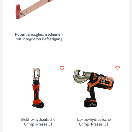
Potentialausgleichsschienen
mit integrierter Befestigung
favorite_border
favorite_border
Elektro-hydraulische
Elektro-hydraulische
Crimp-Presse 5T
Crimp-Presse 13T