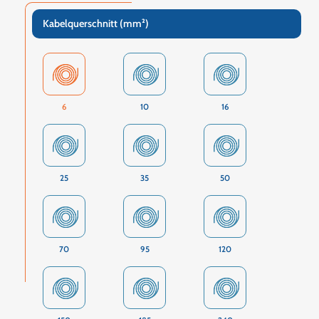
Kabelquerschnitt (mm²)
6
10
16
25
35
50
70
95
120