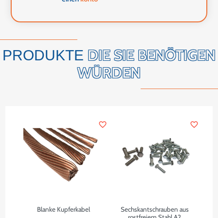
DIE SIE BENÖTIGEN
PRODUKTE
WÜRDEN
favorite_border
favorite_border
Blanke Kupferkabel
Sechskantschrauben aus
rostfreiem Stahl A2