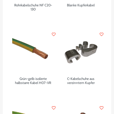
Rohrkabelschuhe NF C20-
Blanke Kupferkabel
130
favorite_border
favorite_border
Grün-gelb isolierte
C-Kabelschuhe aus
halbstarre Kabel H07-VR
verzinntem Kupfer
favorite_border
favorite_border