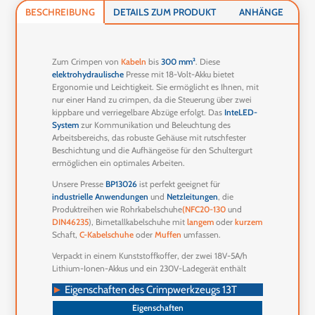
BESCHREIBUNG
DETAILS ZUM PRODUKT
ANHÄNGE
Zum Crimpen von
Kabeln
bis
300 mm²
. Diese
elektrohydraulische
Presse mit 18-Volt-Akku bietet
Ergonomie und Leichtigkeit. Sie ermöglicht es Ihnen, mit
nur einer Hand zu crimpen, da die Steuerung über zwei
kippbare und verriegelbare Abzüge erfolgt. Das
InteLED-
System
zur Kommunikation und Beleuchtung des
Arbeitsbereichs, das robuste Gehäuse mit rutschfester
Beschichtung und die Aufhängeöse für den Schultergurt
ermöglichen ein optimales Arbeiten.
Unsere Presse
BP13026
ist perfekt geeignet für
industrielle Anwendungen
und
Netzleitungen
, die
Produktreihen wie Rohrkabelschuhe
(NFC20-130
und
DIN46235
), Bimetallkabelschuhe mit
langem
oder
kurzem
Schaft,
C-Kabelschuhe
oder
Muffen
umfassen.
Verpackt in einem Kunststoffkoffer, der zwei 18V-5A/h
Lithium-Ionen-Akkus und ein 230V-Ladegerät enthält
►
Eigenschaften des Crimpwerkzeugs 13T
Eigenschaften