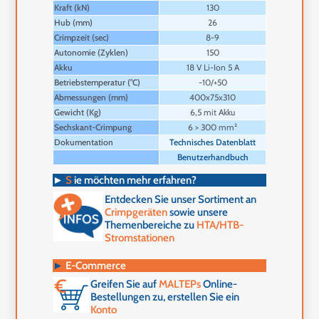
Kraft (kN)
130
Hub (mm)
26
Crimpzeit (sec)
8-9
Autonomie (Zyklen)
150
Akku
18 V Li-Ion 5 A
Betriebstemperatur (°C)
-10/+50
Abmessungen (mm)
400x75x310
Gewicht (Kg)
6,5 mit Akku
Sechskant-Crimpung
6 > 300 mm²
Dokumentation
Technisches Datenblatt
Benutzerhandbuch
►
S
ie möchten mehr erfahren?
Entdecken Sie unser Sortiment an
Crimpgeräten
sowie unsere
Themenbereiche zu
HTA/HTB-
Stromstationen
►
E-Commerce
Greifen Sie auf
MALTEPs
Online-
Bestellungen zu, erstellen Sie ein
Konto