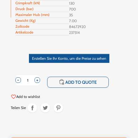
Crimpkraft (kN)
130
Druck (bar)
700
Maximaler Hub (mm)
35
Gewicht (Kg)
7.00
Zollcode
84672920
Artikelcode
237514
Erstellen Sie Ihr Konto, um die Preise zu sehen
-
+
shopping_cart
ADD TO QUOTE
favorite_border
Add to wishlist
Teilen Sie