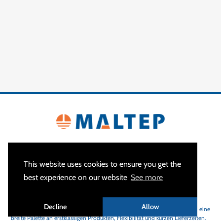
This website uses cookies to ensure you get the
best experience on our website
See more
ÜBER
Decline
Allow
MALTEP
ist Ihr Spezialist für Erdungs- und Blitzschutzanlagen und bietet eine
breite Palette an erstklassigen Produkten, Flexibilität und kurzen Lieferzeiten.