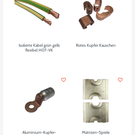
Isolierte Kabel grün gelb
Rotes Kupfer Kauschen
flexibel H07-VK
favorite_border
favorite_border
Aluminium-Kupfer-
Matrizen-Spiele