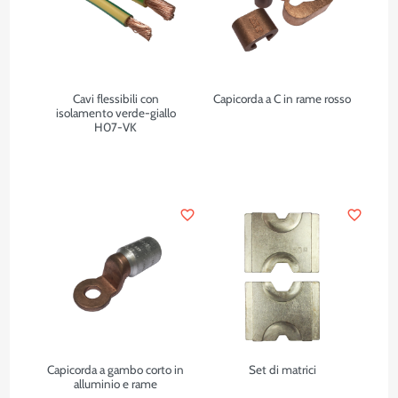
Cavi flessibili con
Capicorda a C in rame rosso
isolamento verde-giallo
H07-VK
favorite_border
favorite_border
Capicorda a gambo corto in
Set di matrici
alluminio e rame