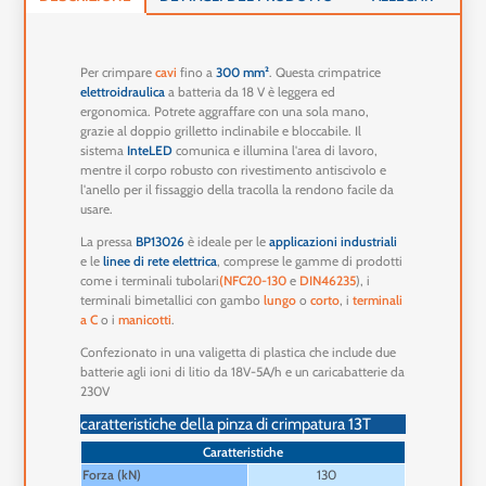
Per crimpare
cavi
fino a
300 mm²
. Questa crimpatrice
elettroidraulica
a batteria da 18 V è leggera ed
ergonomica. Potrete aggraffare con una sola mano,
grazie al doppio grilletto inclinabile e bloccabile. Il
sistema
InteLED
comunica e illumina l'area di lavoro,
mentre il corpo robusto con rivestimento antiscivolo e
l'anello per il fissaggio della tracolla la rendono facile da
usare.
La pressa
BP13026
è ideale per le
applicazioni industriali
e le
linee di rete elettrica
, comprese le gamme di prodotti
come i terminali tubolari
(NFC20-130
e
DIN46235
), i
terminali bimetallici con gambo
lungo
o
corto
, i
terminali
a C
o i
manicotti
.
Confezionato in una valigetta di plastica che include due
batterie agli ioni di litio da 18V-5A/h e un caricabatterie da
230V
caratteristiche della pinza di crimpatura 13T
Caratteristiche
Forza (kN)
130