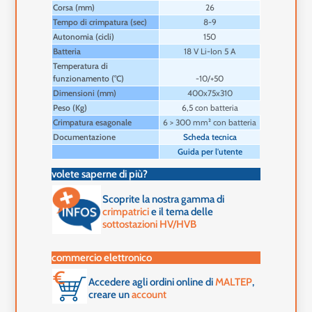
Corsa (mm)
26
Tempo di crimpatura (sec)
8-9
Autonomia (cicli)
150
Batteria
18 V Li-Ion 5 A
Temperatura di
funzionamento (°C)
-10/+50
Dimensioni (mm)
400x75x310
Peso (Kg)
6,5 con batteria
Crimpatura esagonale
6 > 300 mm² con batteria
Documentazione
Scheda tecnica
Guida per l'utente
volete saperne di più?
Scoprite la nostra gamma di
crimpatrici
e il tema delle
sottostazioni HV/HVB
commercio elettronico
Accedere agli ordini online di
MALTEP
,
creare un
account