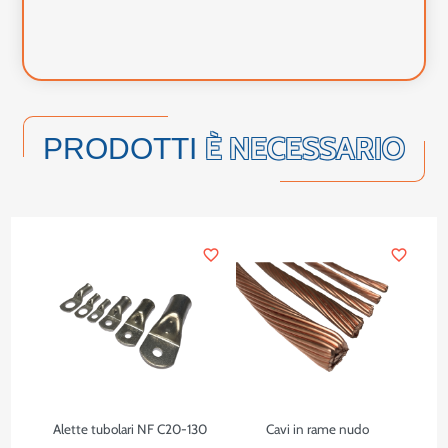
È NECESSARIO
PRODOTTI
favorite_border
favorite_border
Alette tubolari NF C20-130
Cavi in rame nudo