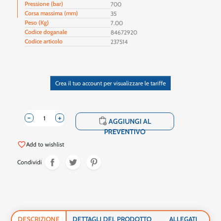
Pressione (bar)
700
Corsa massima (mm)
35
Peso (Kg)
7.00
Codice doganale
84672920
Codice articolo
237514
Crea il tuo account per visualizzare le tariffe
-
+
shopping_cart
AGGIUNGI AL
PREVENTIVO
favorite_border
Add to wishlist
Condividi
DESCRIZIONE
DETTAGLI DEL PRODOTTO
ALLEGATI