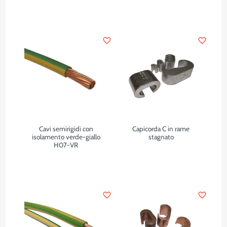
favorite_border
favorite_border
Cavi semirigidi con
Capicorda C in rame
isolamento verde-giallo
stagnato
H07-VR
favorite_border
favorite_border