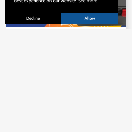
best experience on our website
See more
Decline
Allow
NACHRICHTEN
⚡ ONLINE: AUFBEWAHRUNGSKISTE FÜR
SCHWEISSGERÄTE ⚡
Schützen Sie Ihre Schweißgeräte vor Zwischenfällen bei der
Handhabung und Lagerung und erleichtern Sie ihnen die
Aufbewahrung.