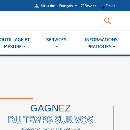
shopping_cart
S'inscrire
Français
Favoris
Devis

favorite_border

OUTILLAGE ET
SERVICES
INFORMATIONS
MESURE
PRATIQUES
GAGNEZ
DU TEMPS SUR VOS