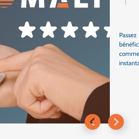
Passez
bénéfi
commerc
instan