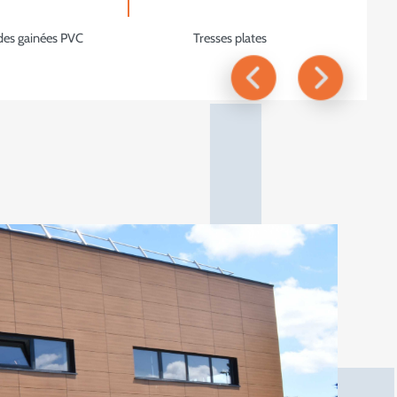
L
des gainées PVC
Tresses plates
T