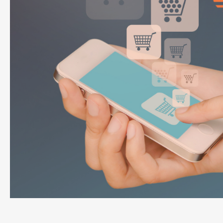
e
e
r