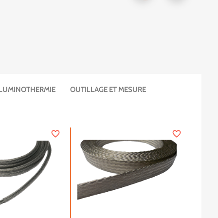
ALUMINOTHERMIE
OUTILLAGE ET MESURE
favorite_border
favorite_border