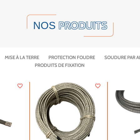
PRODUITS
NOS
MISE À LA TERRE
PROTECTION FOUDRE
SOUDURE PAR 
PRODUITS DE FIXATION
favorite_border
favorite_border