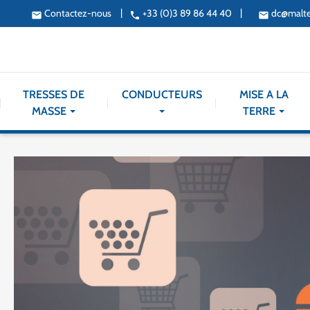
|
|
Contactez-nous
+33 (0)3 89 86 44 40
dc@malt
email
phone
email
TRESSES DE
CONDUCTEURS
MISE A LA
MASSE
TERRE