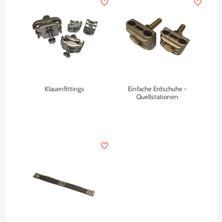
favorite_border
favorite_border
Klauenfittings
Einfache Erdschuhe -
Quellstationen
favorite_border