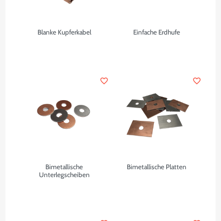
Blanke Kupferkabel
Einfache Erdhufe
favorite_border
favorite_border
Bimetallische
Bimetallische Platten
Unterlegscheiben