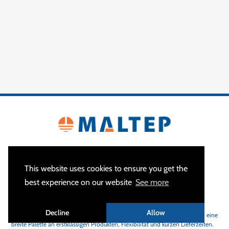
This website uses cookies to ensure you get the
best experience on our website
See more
ÜBER
Decline
Allow
MALTEP
ist Ihr Spezialist für Erdungs- und Blitzschutzanlagen und bietet eine
breite Palette an erstklassigen Produkten, Flexibilität und kurzen Lieferzeiten.