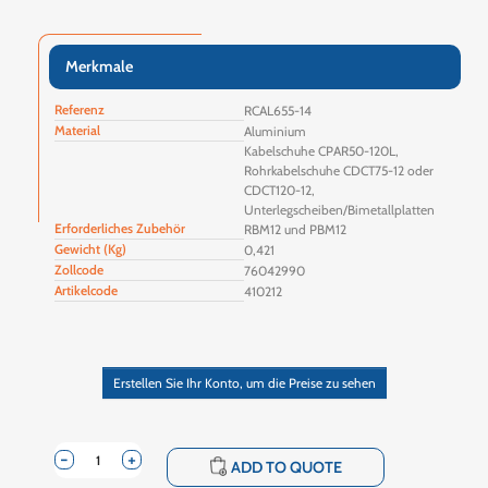
Merkmale
Referenz
RCAL655-14
Material
Aluminium
Kabelschuhe CPAR50-120L,
Rohrkabelschuhe CDCT75-12 oder
CDCT120-12,
Unterlegscheiben/Bimetallplatten
Erforderliches Zubehör
RBM12 und PBM12
Gewicht (Kg)
0,421
Zollcode
76042990
Artikelcode
410212
Erstellen Sie Ihr Konto, um die Preise zu sehen
-
+
shopping_cart
ADD TO QUOTE