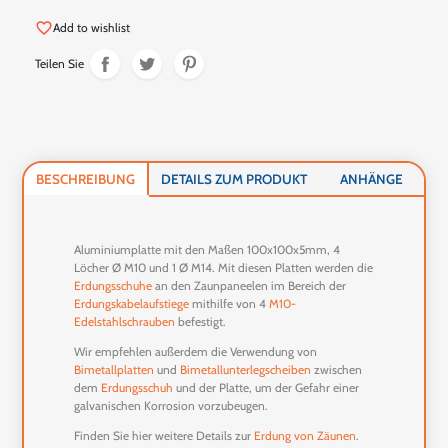
favorite_border
Add to wishlist
Teilen Sie
BESCHREIBUNG
DETAILS ZUM PRODUKT
ANHÄNGE
Aluminiumplatte mit den Maßen 100x100x5mm, 4
Löcher Ø M10 und 1 Ø M14. Mit diesen Platten werden die
Erdungsschuhe
an den Zaunpaneelen im Bereich der
Erdungskabelaufstiege
mithilfe von 4
M10-
Edelstahlschrauben
befestigt.
Wir empfehlen außerdem die Verwendung von
Bimetallplatten
und
Bimetallunterlegscheiben
zwischen
dem
Erdungsschuh
und der Platte, um der Gefahr einer
galvanischen Korrosion vorzubeugen.
Finden Sie hier weitere Details zur
Erdung von Zäunen
.