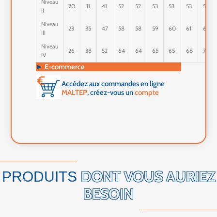
Niveau
20
31
41
52
52
53
53
53
54
II
Niveau
23
35
47
58
58
59
60
61
62
III
Niveau
26
38
52
64
64
65
65
68
70
IV
►
E-commerce
Accédez aux commandes en ligne
MALTEP
, créez-vous un
compte
DONT VOUS AURIEZ
PRODUITS
BESOIN