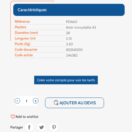
Caractéristiques
Référence
PDA60
Matière
Acier inoxydable A2
Diamètre (mm)
28
Longueur (m)
2.15
Poids (Kg)
3.50
Code douanier
85354000
Code article
246382
Créer votre compte pour voir les tarifs
-
+
shopping_cart
AJOUTER AU DEVIS
favorite_border
Add to wishlist
Partager