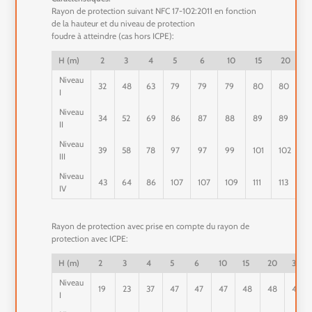
Rayon de protection suivant NFC 17-102:2011 en fonction
de la hauteur et du niveau de protection
foudre à atteindre (cas hors ICPE):
H (m)
2
3
4
5
6
10
15
20
3
Niveau
32
48
63
79
79
79
80
80
8
I
Niveau
34
52
69
86
87
88
89
89
9
II
Niveau
39
58
78
97
97
99
101
102
1
III
Niveau
43
64
86
107
107
109
111
113
1
IV
Rayon de protection avec prise en compte du rayon de
protection avec ICPE:
H (m)
2
3
4
5
6
10
15
20
30
Niveau
19
23
37
47
47
47
48
48
48
I