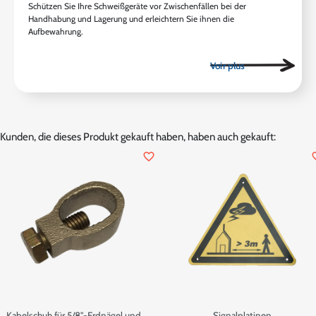
Schützen Sie Ihre Schweißgeräte vor Zwischenfällen bei der
Handhabung und Lagerung und erleichtern Sie ihnen die
Aufbewahrung.
Kunden, die dieses Produkt gekauft haben, haben auch gekauft:
favorite_border
favor
Kabelschuh für 5/8"-Erdnägel und
Signalplatinen