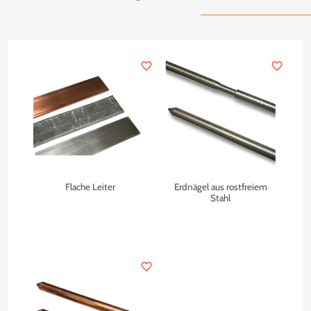
favorite_border
favorite_border
Flache Leiter
Erdnägel aus rostfreiem
Stahl
favorite_border