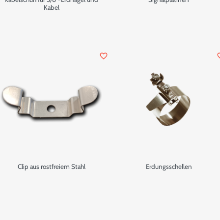
Kabel
favorite_border
favor
Clip aus rostfreiem Stahl
Erdungsschellen