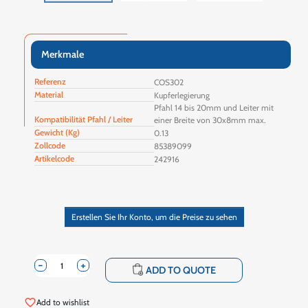
Merkmale
Referenz
COS302
Material
Kupferlegierung
Pfahl 14 bis 20mm und Leiter mit
Kompatibilität Pfahl / Leiter
einer Breite von 30x8mm max.
Gewicht (Kg)
0.13
Zollcode
85389099
Artikelcode
242916
Erstellen Sie Ihr Konto, um die Preise zu sehen
-
+
shopping_cart
ADD TO QUOTE
favorite_border
Add to wishlist