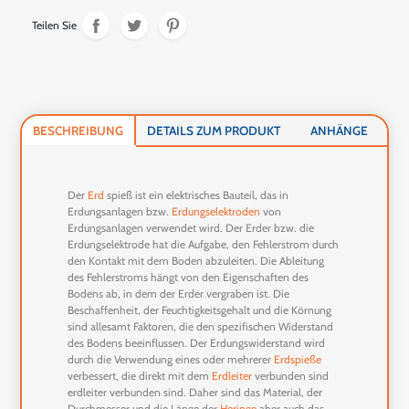
Teilen Sie
BESCHREIBUNG
DETAILS ZUM PRODUKT
ANHÄNGE
Der
Erd
spieß ist ein elektrisches Bauteil, das in
Erdungsanlagen bzw.
Erdungselektroden
von
Erdungsanlagen verwendet wird. Der Erder bzw. die
Erdungselektrode hat die Aufgabe, den Fehlerstrom durch
den Kontakt mit dem Boden abzuleiten. Die Ableitung
des Fehlerstroms hängt von den Eigenschaften des
Bodens ab, in dem der Erder vergraben ist. Die
Beschaffenheit, der Feuchtigkeitsgehalt und die Körnung
sind allesamt Faktoren, die den spezifischen Widerstand
des Bodens beeinflussen. Der Erdungswiderstand wird
durch die Verwendung eines oder mehrerer
Erdspieße
verbessert, die direkt mit dem
Erdleiter
verbunden sind
erdleiter verbunden sind. Daher sind das Material, der
Durchmesser und die Länge der
Heringe
aber auch das