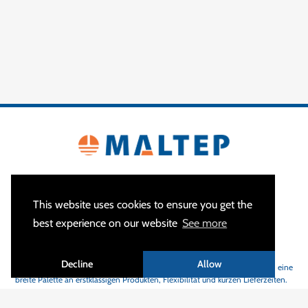
This website uses cookies to ensure you get the
best experience on our website
See more
ÜBER
Decline
Allow
MALTEP
ist Ihr Spezialist für Erdungs- und Blitzschutzanlagen und bietet eine
breite Palette an erstklassigen Produkten, Flexibilität und kurzen Lieferzeiten.
Mit mehr als 1200 aktiven Kunden in 55 Ländern sind wir stolz darauf, zur