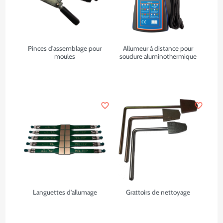
Pinces d'assemblage pour
Allumeur à distance pour
moules
soudure aluminothermique
favorite_border
favorite_border
Languettes d'allumage
Grattoirs de nettoyage