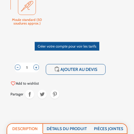
Moule standard (50
soudures approx.)
Créer votre compte pour voir les tarifs
-
+
shopping_cart
AJOUTER AU DEVIS
favorite_border
Add to wishlist
Partager
DESCRIPTION
DÉTAILS DU PRODUIT
PIÈCES JOINTES