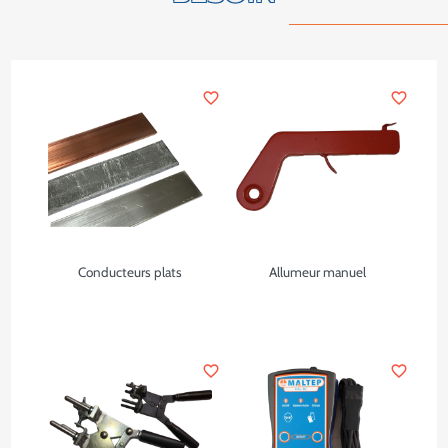
favorite_border
favorite_border
Conducteurs plats
Allumeur manuel
favorite_border
favorite_border