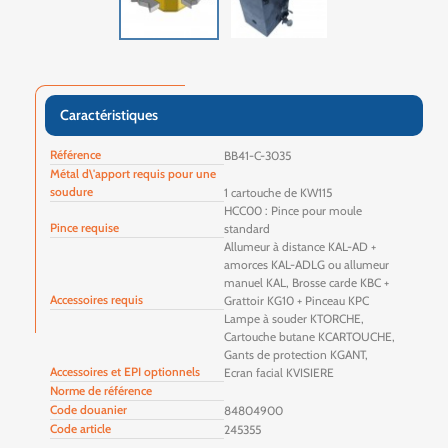
Caractéristiques
Référence
BB41-C-3035
Métal d\'apport requis pour une
soudure
1 cartouche de KW115
HCC00 : Pince pour moule
Pince requise
standard
Allumeur à distance KAL-AD +
amorces KAL-ADLG ou allumeur
manuel KAL, Brosse carde KBC +
Accessoires requis
Grattoir KG10 + Pinceau KPC
Lampe à souder KTORCHE,
Cartouche butane KCARTOUCHE,
Gants de protection KGANT,
Accessoires et EPI optionnels
Ecran facial KVISIERE
Norme de référence
Code douanier
84804900
Code article
245355