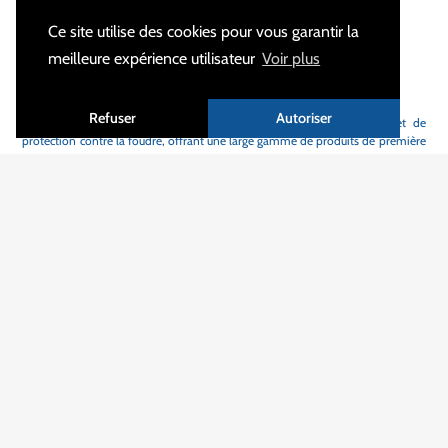
Ce site utilise des cookies pour vous garantir la
meilleure expérience utilisateur
Voir plus
À PROPOS
Refuser
Autoriser
MALTEP
est votre spécialiste des équipements de mise à la terre et de
protection contre la foudre, offrant une large gamme de produits de première
qualité, grande flexibilité et des délais de livraison courts.
Avec plus de 1200 clients actifs dans 55 pays différents, nous sommes fiers de
contribuer à la sécurité des personnes, des équipements et à la fiabilité des
infrastructures électriques, partout dans le monde.
Nos produits sont conçus au sein de notre bureau d'études pour répondre aux
exigences des normes internationales en vigueur ou aux spécifications
particulières de nos clients, et sont utilisés dans de nombreux secteurs
d'activité.
Nous sommes également en mesure de réaliser des conceptions sur mesure à
partir de plans et de cahiers des charges existants, dans des délais très courts,
grâce à la flexibilité de notre organisation et de nos moyens industriels. Nous
nous appuyons sur une chaîne d'approvisionnement efficace, respectueuse
des hommes et de l'environnement, avec des partenaires que nous
sélectionnons rigoureusement, et évaluons régulièrement. En 2022,
MALTEP
,
entreprise agile, moderne et tournée vers l'avenir, poursuit sa transformation