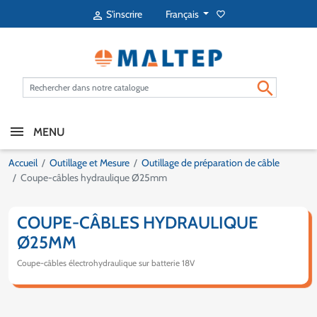
Français
S'inscrire
favorite_border


MENU
Accueil
Outillage et Mesure
Outillage de préparation de câble
Coupe-câbles hydraulique Ø25mm
COUPE-CÂBLES HYDRAULIQUE
Ø25MM
Coupe-câbles électrohydraulique sur batterie 18V