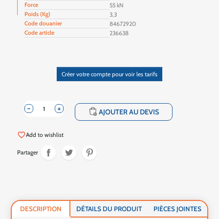
Force
55 kN
Poids (Kg)
3,3
Code douanier
84672920
Code article
236638
Créer votre compte pour voir les tarifs
-
+
shopping_cart
AJOUTER AU DEVIS
favorite_border
Add to wishlist
Partager
DESCRIPTION
DÉTAILS DU PRODUIT
PIÈCES JOINTES