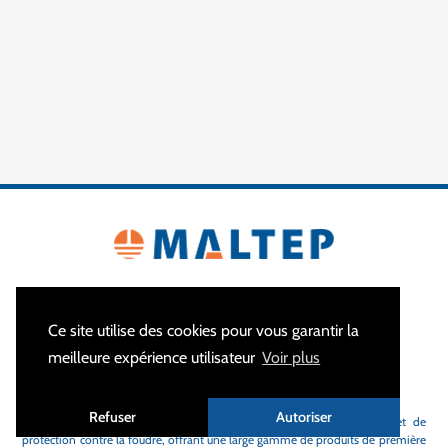
Ce site utilise des cookies pour vous garantir la
meilleure expérience utilisateur
Voir plus
À PROPOS
Refuser
Autoriser
MALTEP
est votre spécialiste des équipements de mise à la terre et de
protection contre la foudre, offrant une large gamme de produits de première